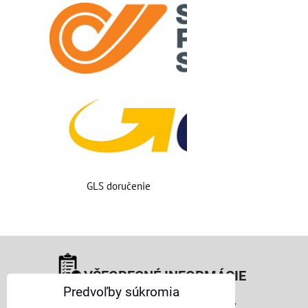
GLS doručenie
VŠEOBECNÉ INFORMÁCIE
Predvoľby súkromia
Obchodné podmienky pre osoby