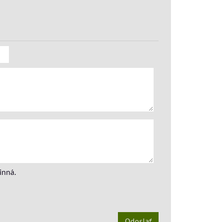
inná.
Odoslať