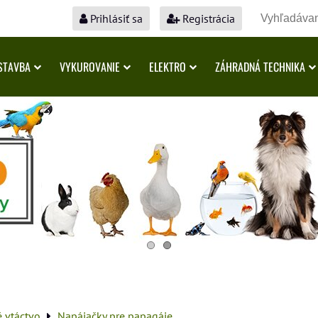
Prihlásiť sa
Registrácia
STAVBA
VYKUROVANIE
ELEKTRO
ZÁHRADNÁ TECHNIKA
é vtáctvo
Napájačky pre papagáje