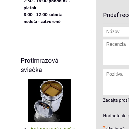
7:30 - 16:00 pondelok -
piatok
8:00 - 12:00 sobota
Pridať rec
nedeľa - zatvorené
Protimrazová
sviečka
Zadajte pros
Hodnotenie 
*
Protimrazová sviečka
(Povinné)