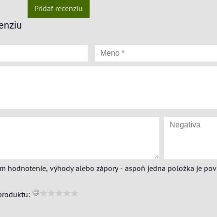
Pridať recenziu
enziu
ím hodnotenie, výhody alebo zápory - aspoň jedna položka je pov
produktu: