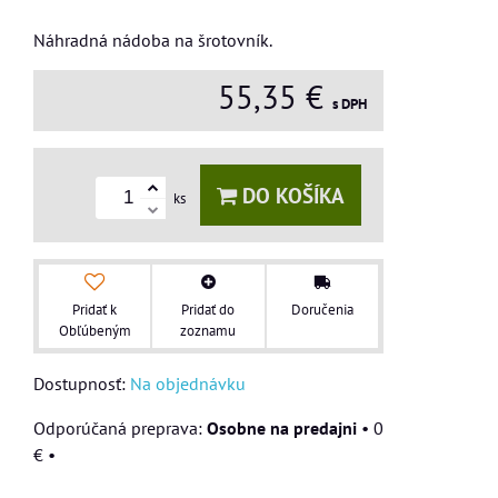
Náhradná nádoba na šrotovník.
55,35 €
s DPH
DO KOŠÍKA
ks
Pridať k
Pridať do
Doručenia
Obľúbeným
zoznamu
Dostupnosť:
Na objednávku
Osobne na predajni
•
0
€
•