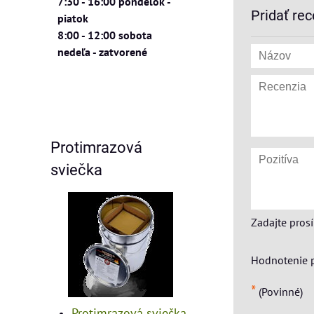
7:30 - 16:00 pondelok -
Pridať rec
piatok
8:00 - 12:00 sobota
nedeľa - zatvorené
Protimrazová
sviečka
Zadajte pros
Hodnotenie 
*
(Povinné)
Protimrazová sviečka