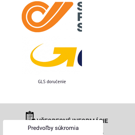
GLS doručenie
VŠEOBECNÉ INFORMÁCIE
Predvoľby súkromia
Obchodné podmienky pre osoby