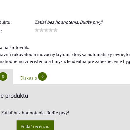
duktu:
Zatiaľ bez hodnotenia. Buďte prvý!
:
 na šrotovník.
vnú rukoväťou a inovačný krytom, ktorý sa automaticky zavrie, keď 
 náhodnému znečisteniu a hmyzu. Je ideálna pre zabezpečenie hygie
0
0
Diskusia
e produktu
Zatiaľ bez hodnotenia. Buďte prvý!
Pridať recenziu