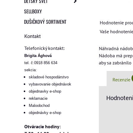
DETSKÝ SVET
SELLBOXY
DUŠIČKOVÝ SORTIMENT
Hodnotenie pro
Vaše hodnotenie
Kontakt
Telefonický kontakt:
Náhradná nádoba
Nádoba má prepra
Brigita Ághová
aby sa zabránilo
tel. č:0918 856 634
sekcia:
skladové hospodárstvo
Recenzie
vybavovanie objednávok
objednavky e-shop
Hodnoteni
reklamacie
Maloobchod
objednávky e-shop
Otváracie hodiny: