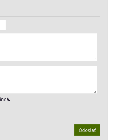
inná.
Odoslať