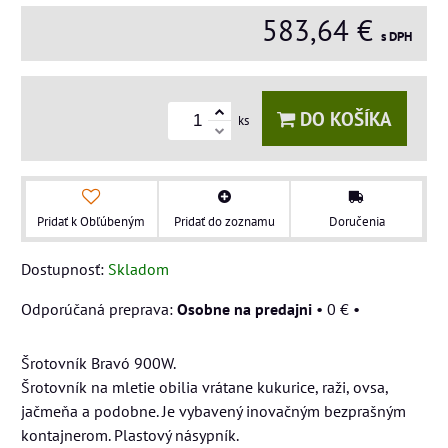
583,64 €
s DPH
DO KOŠÍKA
ks
Pridať k Obľúbeným
Pridať do zoznamu
Doručenia
Dostupnosť:
Skladom
Osobne na predajni
•
0 €
•
Šrotovník Bravó 900W.
Šrotovník na mletie obilia vrátane kukurice, raži, ovsa,
jačmeňa a podobne. Je vybavený inovačným bezprašným
kontajnerom. Plastový násypník.