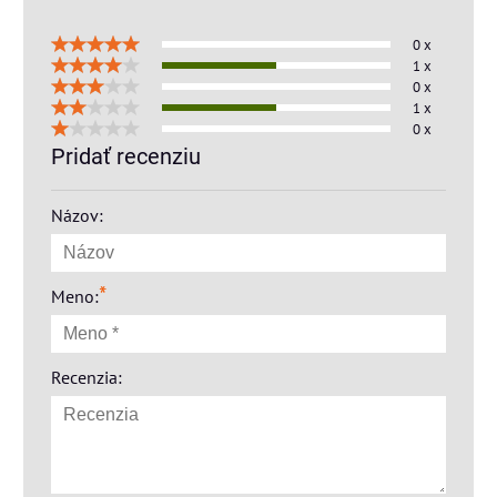
0 x
1 x
0 x
1 x
0 x
Pridať recenziu
Názov:
*
Meno:
Recenzia: