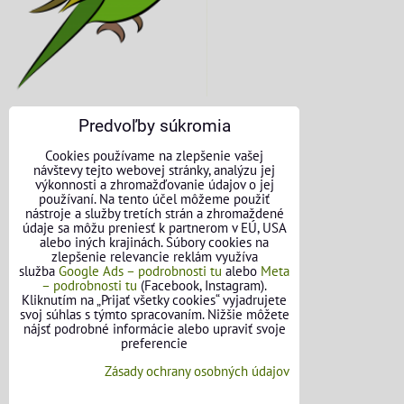
Predvoľby súkromia
KONTAKTNÉ ÚDAJE
Cookies používame na zlepšenie vašej
návštevy tejto webovej stránky, analýzu jej
O nás
výkonnosti a zhromažďovanie údajov o jej
používaní. Na tento účel môžeme použiť
nástroje a služby tretích strán a zhromaždené
Kontakt
údaje sa môžu preniesť k partnerom v EÚ, USA
alebo iných krajinách. Súbory cookies na
Požičovňa náradia
zlepšenie relevancie reklám využíva
služba
Google Ads – podrobnosti tu
alebo
Meta
– podrobnosti tu
(Facebook, Instagram).
Názory našich zákazníkov
Kliknutím na „Prijať všetky cookies“ vyjadrujete
svoj súhlas s týmto spracovaním. Nižšie môžete
Mapa stránok
nájsť podrobné informácie alebo upraviť svoje
preferencie
SLEDUJTE NÁS
Zásady ochrany osobných údajov