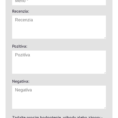
Recenzia:
Pozitíva:
Negatíva:
Zadajte prosím hodnotenie, výhody alebo zápory -