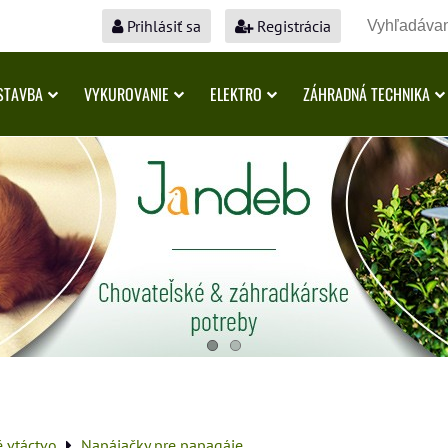
Prihlásiť sa
Registrácia
STAVBA
VYKUROVANIE
ELEKTRO
ZÁHRADNÁ TECHNIKA
é vtáctvo
Napájačky pre papagáje