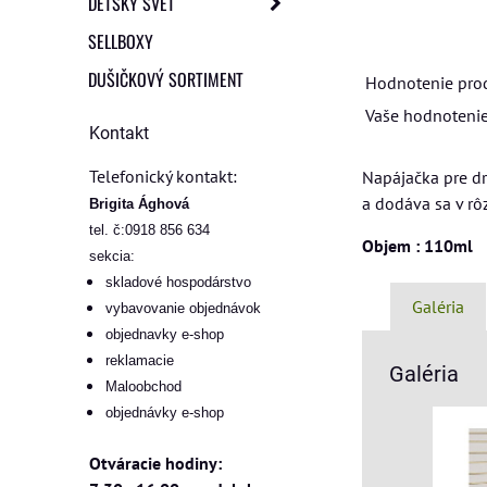
DETSKÝ SVET
SELLBOXY
DUŠIČKOVÝ SORTIMENT
Hodnotenie pro
Vaše hodnotenie
Kontakt
Telefonický kontakt:
Napájačka pre dr
a dodáva sa v rô
Brigita Ághová
tel. č:0918 856 634
Objem : 110ml
sekcia:
skladové hospodárstvo
Galéria
vybavovanie objednávok
objednavky e-shop
reklamacie
Galéria
Maloobchod
objednávky e-shop
Otváracie hodiny: