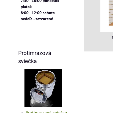
7:30 - 16:00 pondelok -
piatok
8:00 - 12:00 sobota
nedeľa - zatvorené
Protimrazová
sviečka
Protimrazová sviečka