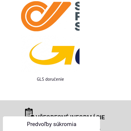
GLS doručenie
VŠEOBECNÉ INFORMÁCIE
Predvoľby súkromia
Obchodné podmienky pre osoby