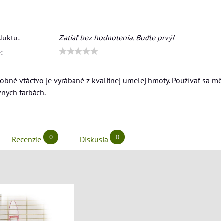
duktu:
Zatiaľ bez hodnotenia. Buďte prvý!
:
obné vtáctvo je vyrábané z kvalitnej umelej hmoty. Používať sa mô
znych farbách.
0
0
Recenzie
Diskusia