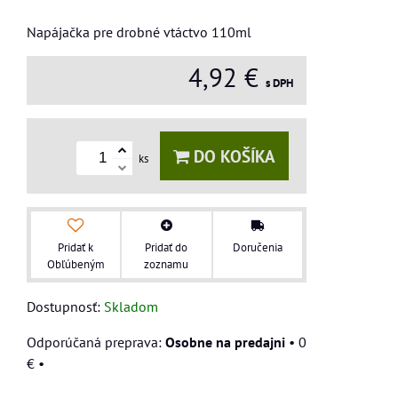
Napájačka pre drobné vtáctvo 110ml
4,92 €
s DPH
DO KOŠÍKA
ks
Pridať k
Pridať do
Doručenia
Obľúbeným
zoznamu
Dostupnosť:
Skladom
Osobne na predajni
•
0
€
•