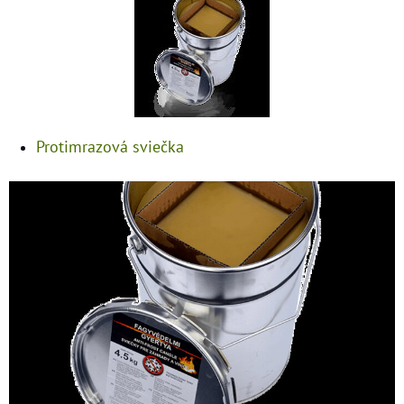
Protimrazová sviečka