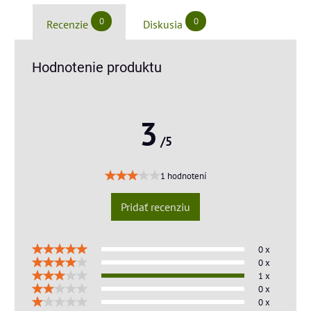
0
0
Recenzie
Diskusia
Hodnotenie produktu
3
/5
1 hodnotení
Pridať recenziu
0 x
0 x
1 x
0 x
0 x