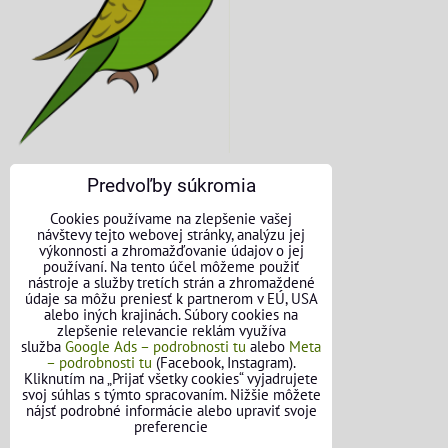
Predvoľby súkromia
KONTAKTNÉ ÚDAJE
Cookies používame na zlepšenie vašej
návštevy tejto webovej stránky, analýzu jej
O nás
výkonnosti a zhromažďovanie údajov o jej
používaní. Na tento účel môžeme použiť
nástroje a služby tretích strán a zhromaždené
Kontakt
údaje sa môžu preniesť k partnerom v EÚ, USA
alebo iných krajinách. Súbory cookies na
Požičovňa náradia
zlepšenie relevancie reklám využíva
služba
Google Ads – podrobnosti tu
alebo
Meta
– podrobnosti tu
(Facebook, Instagram).
Názory našich zákazníkov
Kliknutím na „Prijať všetky cookies“ vyjadrujete
svoj súhlas s týmto spracovaním. Nižšie môžete
Mapa stránok
nájsť podrobné informácie alebo upraviť svoje
preferencie
SLEDUJTE NÁS