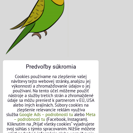
Predvoľby súkromia
KONTAKTNÉ ÚDAJE
Cookies používame na zlepšenie vašej
návštevy tejto webovej stránky, analýzu jej
O nás
výkonnosti a zhromažďovanie údajov o jej
používaní. Na tento účel môžeme použiť
nástroje a služby tretích strán a zhromaždené
Kontakt
údaje sa môžu preniesť k partnerom v EÚ, USA
alebo iných krajinách. Súbory cookies na
Požičovňa náradia
zlepšenie relevancie reklám využíva
služba
Google Ads – podrobnosti tu
alebo
Meta
– podrobnosti tu
(Facebook, Instagram).
Názory našich zákazníkov
Kliknutím na „Prijať všetky cookies“ vyjadrujete
svoj súhlas s týmto spracovaním. Nižšie môžete
Mapa stránok