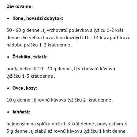
Dávkovanie :
Kone , hovädzí dobytok:
30 - 60 g denne , tj vrchovatú polievkovú lyžicu 1-2 krát
denne . Vo veľkochovoch na každých 10 - 14 kráv pollitrovú
nádobu prášku 1-2 krát denne .
Žriebätá , teľatá:
podľa veľkosti 10 - 30 g denne , tj vrchovatú kávovú
lyžičku 1-3 krát denne .
Ovce , kozy:
10 g denne , tj rovnú kávovú lyžičku 2 -krát denne .
Jahňatá:
najmenším na špičku noža 1-3 krát denne , povyrostlým 3-
5 g denne , tj slabú až rovnú kávovú lyžičku 1 krát denne .