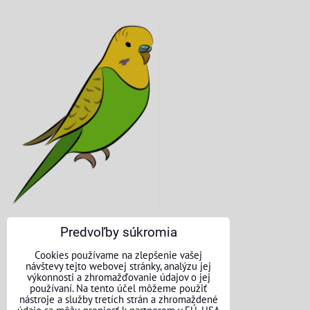
Predvoľby súkromia
KONTAKTNÉ ÚDAJE
Cookies používame na zlepšenie vašej
návštevy tejto webovej stránky, analýzu jej
O nás
výkonnosti a zhromažďovanie údajov o jej
používaní. Na tento účel môžeme použiť
nástroje a služby tretích strán a zhromaždené
Kontakt