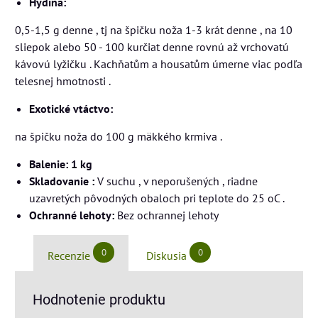
Hydina:
0,5-1,5 g denne , tj na špičku noža 1-3 krát denne , na 10
sliepok alebo 50 - 100 kurčiat denne rovnú až vrchovatú
kávovú lyžičku . Kachňatům a housatům úmerne viac podľa
telesnej hmotnosti .
Exotické vtáctvo:
na špičku noža do 100 g mäkkého krmiva .
Balenie: 1 kg
Skladovanie :
V suchu , v neporušených , riadne
uzavretých pôvodných obaloch pri teplote do 25 oC .
Ochranné lehoty:
Bez ochrannej lehoty
0
0
Recenzie
Diskusia
Hodnotenie produktu