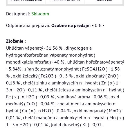
Dostupnosť:
Skladom
Osobne na predajni
•
0 €
•
Zloženie :
Uhličitan vápenatý - 51,56 % , dihydrogen a
hydrogenfosforečnan vápenatý monohydrát (
monodikalciumfosfát ) - 40 % , uhličitan hořečnatovápenatý
- 5,84% , síran železnatý monohydrát ( FeSO4.H2O ) - 1,58
% , oxid železitý ( Fe2O3 ) - 0 , 5 % , oxid zinočnatý ( ZnO ) -
0,18 % , chelát zinku a aminokyselín n - hydrát ( Zn ( x ) 1 -
3.n H2O ) - 0,11 % , chelát železa a aminokyselín n - hydrát (
Fe ( x ) . n H2O ) - 0,09 % , vanilková aróma - 0,06 % , oxid
meďnatý ( CuO ) - 0,04 % , chelát medi a aminokyselín n -
hydrát ( Cu ( x ) . n H2O ) - 0,04 % , oxid manganatý ( MnO ) -
0,01 % , chelát mangánu a aminokyselín n - hydrát ( Mn ( x )
1 - 3.n H2O ) - 0,01 % , jodid draselný ( KI ) - 0,01 .