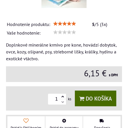
Hodnotenie produktu:
5
/
5
(
3
x)
Vaše hodnotenie:
Doplnkové minerálne krmivo pre kone, hovädzí dobytok,
ovce, kozy, ošípané, psy, strieborné líšky, králiky, hydinu a
exotické vtáctvo.
6,15 €
s DPH
DO KOŠÍKA
ks
Pridať k Obľúbeným
Pridať do zoznamu
Doručenia