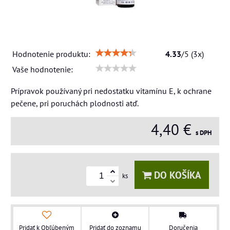
Hodnotenie produktu:
4.33
/
5
(
3
x)
Vaše hodnotenie:
Prípravok používaný pri nedostatku vitamínu E, k ochrane
pečene, pri poruchách plodnosti atď.
4,40 €
s DPH
DO KOŠÍKA
ks
Pridať k Obľúbeným
Pridať do zoznamu
Doručenia