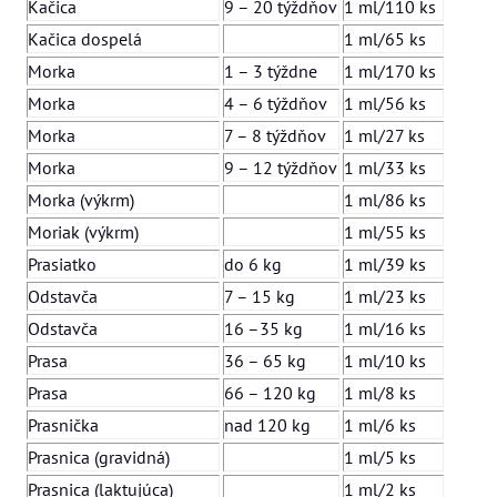
Kačica
9 – 20 týždňov
1 ml/110 ks
Kačica dospelá
1 ml/65 ks
Morka
1 – 3 týždne
1 ml/170 ks
Morka
4 – 6 týždňov
1 ml/56 ks
Morka
7 – 8 týždňov
1 ml/27 ks
Morka
9 – 12 týždňov
1 ml/33 ks
Morka (výkrm)
1 ml/86 ks
Moriak (výkrm)
1 ml/55 ks
Prasiatko
do 6 kg
1 ml/39 ks
Odstavča
7 – 15 kg
1 ml/23 ks
Odstavča
16 –35 kg
1 ml/16 ks
Prasa
36 – 65 kg
1 ml/10 ks
Prasa
66 – 120 kg
1 ml/8 ks
Prasnička
nad 120 kg
1 ml/6 ks
Prasnica (gravidná)
1 ml/5 ks
Prasnica (laktujúca)
1 ml/2 ks