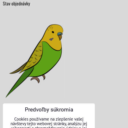
Stav objednávky
Predvoľby súkromia
KONTAKTNÉ ÚDAJE
Cookies používame na zlepšenie vašej
návštevy tejto webovej stránky, analýzu jej
O nás