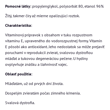
Pomocné látky:
propylenglykol, polysorbát 80, etanol 96%
Žltý, takmer číry až mierne opalizujúci roztok.
Charakteristika:
Vitamínový prípravok s obsahom v tuku rozpustnom
vitamínu E, upraveného do vodorozpustnej formy. Vitamín
E pôsobí ako antioxidant. Jeho nedostatok sa môže prejaviť
poruchami v reprodukcii zvierat, svalovou dystrofiou
mláďat a tukovou degeneráciou pečene. U hydiny
ovplyvňuje znášku a liahnivosť vajec.
Oblasť použitia:
Mláďatám, už od prvých dní života.
Dospelým zvieratám počas zimného kŕmenia.
Svalová dystrofia.