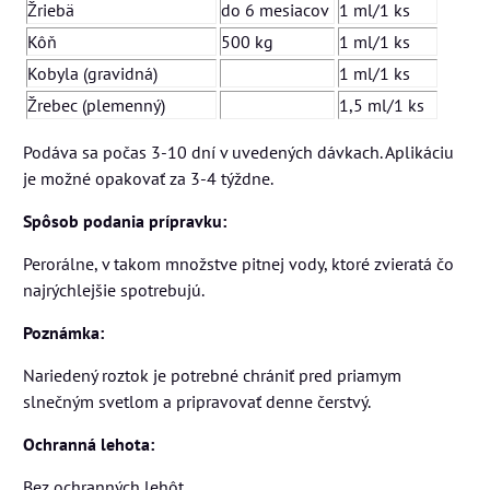
Žriebä
do 6 mesiacov
1 ml/1 ks
Kôň
500 kg
1 ml/1 ks
Kobyla (gravidná)
1 ml/1 ks
Žrebec (plemenný)
1,5 ml/1 ks
Podáva sa počas 3-10 dní v uvedených dávkach. Aplikáciu
je možné opakovať za 3-4 týždne.
Spôsob podania prípravku:
Perorálne, v takom množstve pitnej vody, ktoré zvieratá čo
najrýchlejšie spotrebujú.
Poznámka:
Nariedený roztok je potrebné chrániť pred priamym
slnečným svetlom a pripravovať denne čerstvý.
Ochranná lehota:
Bez ochranných lehôt.