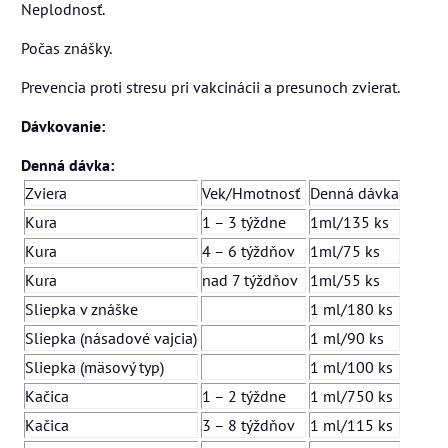
Neplodnosť.
Počas znášky.
Prevencia proti stresu pri vakcinácii a presunoch zvierat.
Dávkovanie:
Denná dávka:
Zviera
Vek/Hmotnosť
Denná dávka
Kura
1 – 3 týždne
1ml/135 ks
Kura
4 – 6 týždňov
1ml/75 ks
Kura
nad 7 týždňov
1ml/55 ks
Sliepka v znáške
1 ml/180 ks
Sliepka (násadové vajcia)
1 ml/90 ks
Sliepka (mäsový typ)
1 ml/100 ks
Kačica
1 – 2 týždne
1 ml/750 ks
Kačica
3 – 8 týždňov
1 ml/115 ks