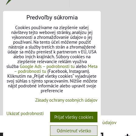
Predvoľby súkromia
KONTAKTNÉ ÚDAJE
Cookies používame na zlepšenie vašej
návštevy tejto webovej stránky, analýzu jej
O nás
výkonnosti a zhromažďovanie údajov o jej
používaní. Na tento účel môžeme použiť
nástroje a služby tretích strán a zhromaždené
Kontakt
údaje sa môžu preniesť k partnerom v EÚ, USA
alebo iných krajinách. Súbory cookies na
Požičovňa náradia
zlepšenie relevancie reklám využíva
služba
Google Ads – podrobnosti tu
alebo
Meta
– podrobnosti tu
(Facebook, Instagram).
Názory našich zákazníkov
Kliknutím na „Prijať všetky cookies“ vyjadrujete
svoj súhlas s týmto spracovaním. Nižšie môžete
Mapa stránok
nájsť podrobné informácie alebo upraviť svoje
preferencie
SLEDUJTE NÁS
Zásady ochrany osobných údajov
Facebook
Ukázať podrobnosti
Prijať všetky cookies
Predvoľby súkromia
Zásady ochrany osobných údajov
Odmietnuť všetko