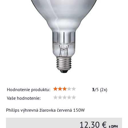
Hodnotenie produktu:
3
/
5
(
2
x)
Vaše hodnotenie:
Philips výhrevná žiarovka červená 150W
12,30 €
s DPH