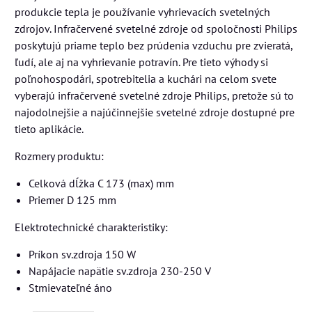
produkcie tepla je používanie vyhrievacích svetelných
zdrojov. Infračervené svetelné zdroje od spoločnosti Philips
poskytujú priame teplo bez prúdenia vzduchu pre zvieratá,
ľudí, ale aj na vyhrievanie potravín. Pre tieto výhody si
poľnohospodári, spotrebitelia a kuchári na celom svete
vyberajú infračervené svetelné zdroje Philips, pretože sú to
najodolnejšie a najúčinnejšie svetelné zdroje dostupné pre
tieto aplikácie.
Rozmery produktu:
Celková dĺžka C 173 (max) mm
Priemer D 125 mm
Elektrotechnické charakteristiky:
Príkon sv.zdroja 150 W
Napájacie napätie sv.zdroja 230-250 V
Stmievateľné áno