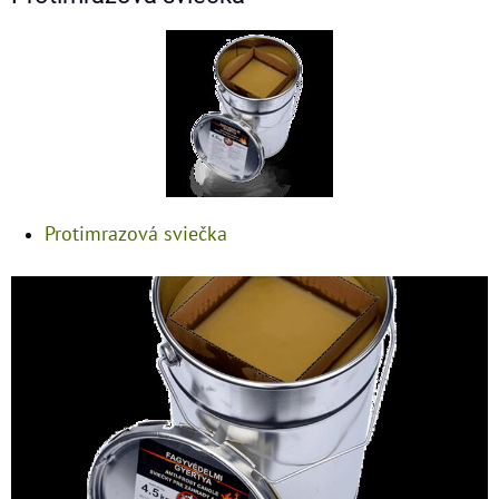
Protimrazová sviečka