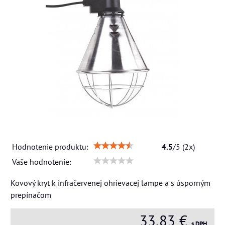
Hodnotenie produktu:
4.5
/
5
(
2
x)
Vaše hodnotenie:
Kovový kryt k infračervenej ohrievacej lampe a s úsporným
prepínačom
33,83 €
s DPH