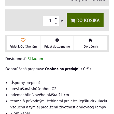
DO KOŠÍKA
ks
Pridať k Obľúbeným
Pridať do zoznamu
Doručenia
Dostupnosť:
Skladom
Osobne na predajni
•
0 €
•
Úsporný prepínač
preskúšaná skúšobňou GS
priemer hliníkového plášťa 21 cm
teraz s 8 prívodnými štrbinami pre ešte lepšiu cirkuláciu
vzduchu a tým aj predľženú životnosť ohrievacej lampy
2,5m kábel