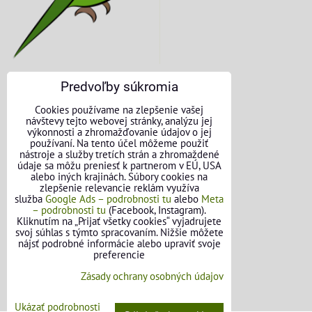
Predvoľby súkromia
KONTAKTNÉ ÚDAJE
Cookies používame na zlepšenie vašej
návštevy tejto webovej stránky, analýzu jej
O nás
výkonnosti a zhromažďovanie údajov o jej
používaní. Na tento účel môžeme použiť
nástroje a služby tretích strán a zhromaždené
Kontakt
údaje sa môžu preniesť k partnerom v EÚ, USA
alebo iných krajinách. Súbory cookies na
Požičovňa náradia
zlepšenie relevancie reklám využíva
služba
Google Ads – podrobnosti tu
alebo
Meta
– podrobnosti tu
(Facebook, Instagram).
Názory našich zákazníkov
Kliknutím na „Prijať všetky cookies“ vyjadrujete
svoj súhlas s týmto spracovaním. Nižšie môžete
Mapa stránok
nájsť podrobné informácie alebo upraviť svoje
preferencie
SLEDUJTE NÁS
Zásady ochrany osobných údajov
Facebook
Ukázať podrobnosti