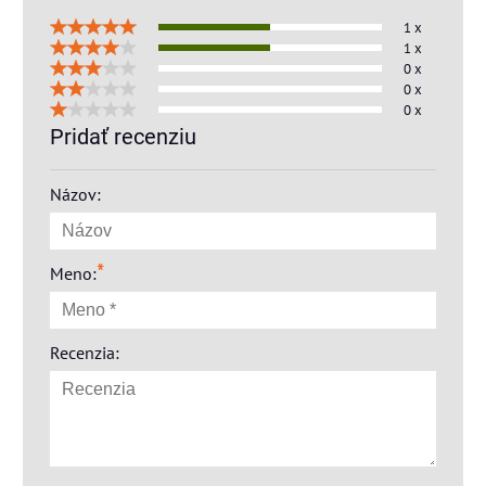
1 x
1 x
0 x
0 x
0 x
Pridať recenziu
Názov:
*
Meno:
Recenzia: