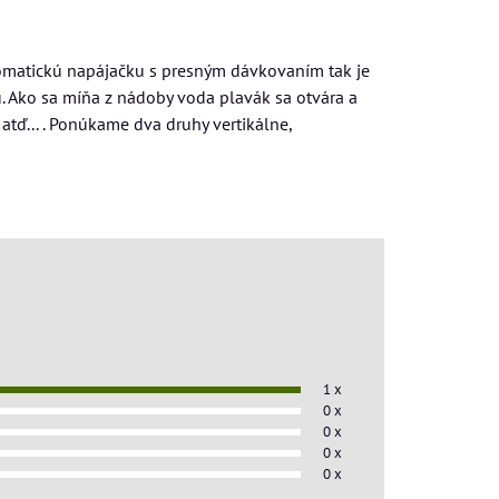
omatickú napájačku s presným dávkovaním tak je
 Ako sa míňa z nádoby voda plavák sa otvára a
atď... . Ponúkame dva druhy vertikálne,
1 x
0 x
0 x
0 x
0 x