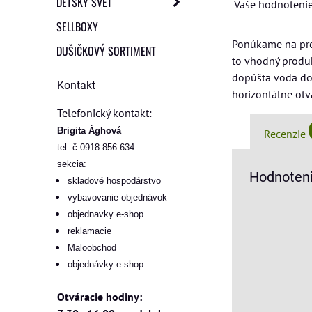
DETSKÝ SVET
Vaše hodnotenie
SELLBOXY
Ponúkame na pre
DUŠIČKOVÝ SORTIMENT
to vhodný produk
dopúšta voda do 
Kontakt
horizontálne otv
Telefonický kontakt:
Brigita Ághová
Recenzie
tel. č:0918 856 634
sekcia:
Hodnoteni
skladové hospodárstvo
vybavovanie objednávok
objednavky e-shop
reklamacie
Maloobchod
objednávky e-shop
Otváracie hodiny: