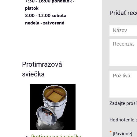
7:30 - 16:00 pondelok -
piatok
Pridať rec
8:00 - 12:00 sobota
nedeľa - zatvorené
Protimrazová
sviečka
Zadajte pros
Hodnotenie 
*
(Povinné)
Protimrazová sviečka