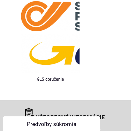
GLS doručenie
VŠEOBECNÉ INFORMÁCIE
Predvoľby súkromia
Obchodné podmienky pre osoby