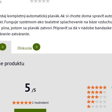
:
daj kompletný automatický plavák. Ak si chcete doma spraviť aut
t. Funguje systémom ako toaletné splachovanie na báze vzduchu.
plna, potom sa plavák zatvorí. Pripraviť sa dá v nádobe bandaske 
áranie-zatváranie.
0
0
Diskusia
e produktu
5
/5
1 hodnotení