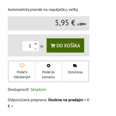
Automatický plavák na napájačku, veľký
5,95 €
s DPH
DO KOŠÍKA
ks
Pridať k
Pridať do
Doručenia
Obľúbeným
zoznamu
Dostupnosť:
Skladom
Osobne na predajni
•
0
€
•