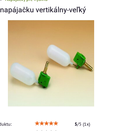
napájačku vertikálny-veľký
duktu:
5
/
5
(
1
x)