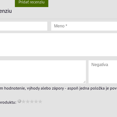
Pridať recenziu
enziu
ím hodnotenie, výhody alebo zápory - aspoň jedna položka je pov
produktu: