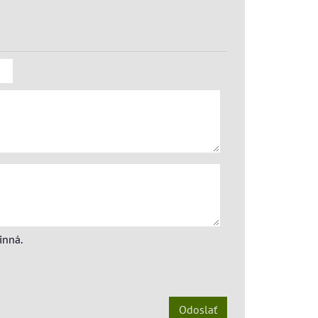
inná.
Odoslať