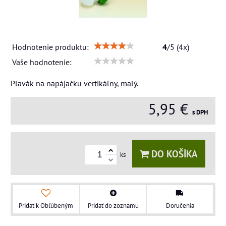
Hodnotenie produktu:
4
/
5
(
4
x)
Vaše hodnotenie:
Plavák na napájačku vertikálny, malý.
5,95 €
s DPH
DO KOŠÍKA
ks
Pridať k Obľúbeným
Pridať do zoznamu
Doručenia