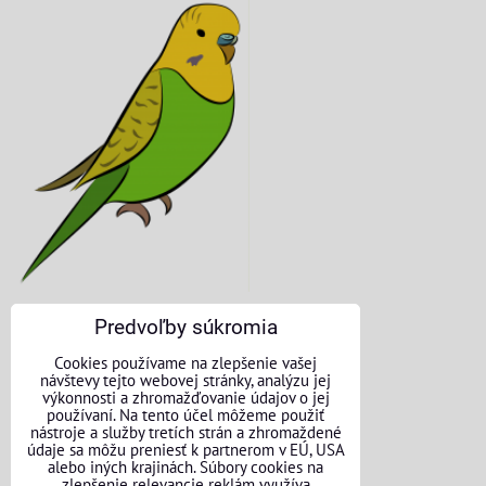
Predvoľby súkromia
KONTAKTNÉ ÚDAJE
Cookies používame na zlepšenie vašej
návštevy tejto webovej stránky, analýzu jej
O nás
výkonnosti a zhromažďovanie údajov o jej
používaní. Na tento účel môžeme použiť
nástroje a služby tretích strán a zhromaždené
Kontakt
údaje sa môžu preniesť k partnerom v EÚ, USA
alebo iných krajinách. Súbory cookies na
Požičovňa náradia
zlepšenie relevancie reklám využíva