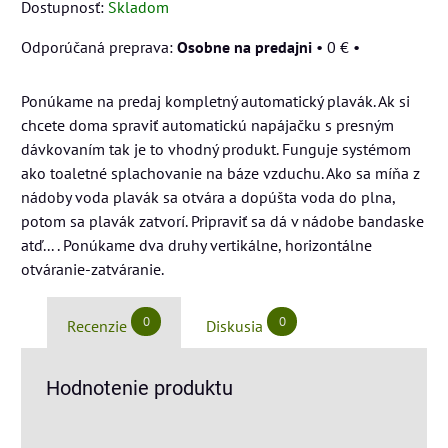
Dostupnosť:
Skladom
Osobne na predajni
•
0 €
•
Ponúkame na predaj kompletný automatický plavák. Ak si
chcete doma spraviť automatickú napájačku s presným
dávkovaním tak je to vhodný produkt. Funguje systémom
ako toaletné splachovanie na báze vzduchu. Ako sa míňa z
nádoby voda plavák sa otvára a dopúšta voda do plna,
potom sa plavák zatvorí. Pripraviť sa dá v nádobe bandaske
atď... . Ponúkame dva druhy vertikálne, horizontálne
otváranie-zatváranie.
0
0
Recenzie
Diskusia
Hodnotenie produktu