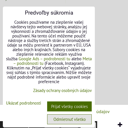
Predvoľby súkromia
KONTAKTNÉ ÚDAJE
Cookies používame na zlepšenie vašej
návštevy tejto webovej stránky, analýzu jej
O nás
výkonnosti a zhromažďovanie údajov o jej
používaní. Na tento účel môžeme použiť
nástroje a služby tretích strán a zhromaždené
Kontakt
údaje sa môžu preniesť k partnerom v EÚ, USA
alebo iných krajinách. Súbory cookies na
Požičovňa náradia
zlepšenie relevancie reklám využíva
služba
Google Ads – podrobnosti tu
alebo
Meta
– podrobnosti tu
(Facebook, Instagram).
Názory našich zákazníkov
Kliknutím na „Prijať všetky cookies“ vyjadrujete
svoj súhlas s týmto spracovaním. Nižšie môžete
Mapa stránok
nájsť podrobné informácie alebo upraviť svoje
preferencie
SLEDUJTE NÁS
Zásady ochrany osobných údajov
Facebook
Ukázať podrobnosti
Prijať všetky cookies
Predvoľby súkromia
Zásady ochrany osobných údajov
Odmietnuť všetko
Vytvorené pomocou:
BiznisWeb.sk
Táto stránka používa
cookies
.
Viac info
Potvrdiť