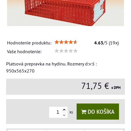
Hodnotenie produktu:
4.63
/
5
(
19
x)
Vaše hodnotenie:
Platsová prepravka na hydinu. Rozmery d:v:š :
950x565x270
71,75 €
s DPH
DO KOŠÍKA
ks