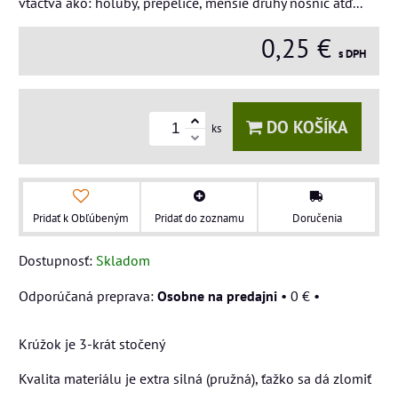
vtáctva ako: holuby, prepelice, menšie druhy nosníc atď...
0,25 €
s DPH
DO KOŠÍKA
ks
Pridať k Obľúbeným
Pridať do zoznamu
Doručenia
Dostupnosť:
Skladom
Osobne na predajni
•
0 €
•
Krúžok je 3-krát stočený
Kvalita materiálu je extra silná (pružná), ťažko sa dá zlomiť