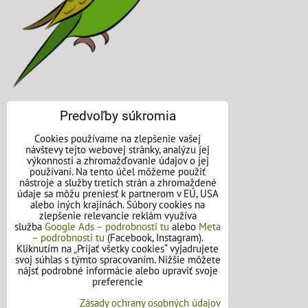
Predvoľby súkromia
KONTAKTNÉ ÚDAJE
Cookies používame na zlepšenie vašej
návštevy tejto webovej stránky, analýzu jej
O nás
výkonnosti a zhromažďovanie údajov o jej
používaní. Na tento účel môžeme použiť
nástroje a služby tretích strán a zhromaždené
Kontakt
údaje sa môžu preniesť k partnerom v EÚ, USA
alebo iných krajinách. Súbory cookies na
Požičovňa náradia
zlepšenie relevancie reklám využíva
služba
Google Ads – podrobnosti tu
alebo
Meta
– podrobnosti tu
(Facebook, Instagram).
Názory našich zákazníkov
Kliknutím na „Prijať všetky cookies“ vyjadrujete
svoj súhlas s týmto spracovaním. Nižšie môžete
Mapa stránok
nájsť podrobné informácie alebo upraviť svoje
preferencie
SLEDUJTE NÁS
Zásady ochrany osobných údajov