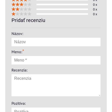
0 x
0 x
0 x
Pridať recenziu
Názov:
*
Meno:
Recenzia:
Pozitíva: