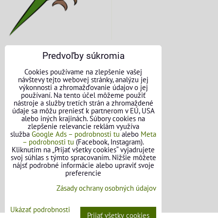
Predvoľby súkromia
KONTAKTNÉ ÚDAJE
Cookies používame na zlepšenie vašej
návštevy tejto webovej stránky, analýzu jej
O nás
výkonnosti a zhromažďovanie údajov o jej
používaní. Na tento účel môžeme použiť
nástroje a služby tretích strán a zhromaždené
Kontakt
údaje sa môžu preniesť k partnerom v EÚ, USA
alebo iných krajinách. Súbory cookies na
Požičovňa náradia
zlepšenie relevancie reklám využíva
služba
Google Ads – podrobnosti tu
alebo
Meta
– podrobnosti tu
(Facebook, Instagram).
Názory našich zákazníkov
Kliknutím na „Prijať všetky cookies“ vyjadrujete
svoj súhlas s týmto spracovaním. Nižšie môžete
Mapa stránok
nájsť podrobné informácie alebo upraviť svoje
preferencie
SLEDUJTE NÁS
Zásady ochrany osobných údajov
Facebook
Ukázať podrobnosti
Prijať všetky cookies