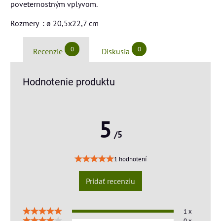
poveternostným vplyvom.
Rozmery : ø 20,5x22,7 cm
0
0
Recenzie
Diskusia
Hodnotenie produktu
5
/5
1 hodnotení
Pridať recenziu
1 x
0 x