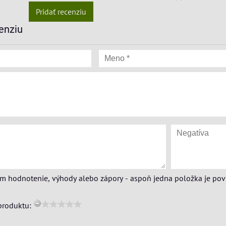
Pridať recenziu
enziu
ím hodnotenie, výhody alebo zápory - aspoň jedna položka je pov
produktu: