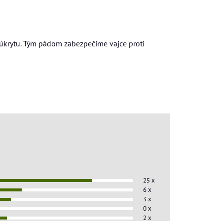
o úkrytu. Tým pádom zabezpečíme vajce proti
25 x
6 x
3 x
0 x
2 x