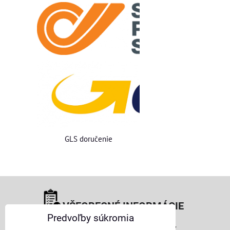
GLS doručenie
VŠEOBECNÉ INFORMÁCIE
Predvoľby súkromia
Obchodné podmienky pre osoby