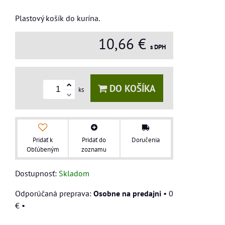
Plastový košík do kurína.
10,66 €
s DPH
DO KOŠÍKA
ks
Pridať k
Pridať do
Doručenia
Obľúbeným
zoznamu
Dostupnosť:
Skladom
Osobne na predajni
•
0
€
•