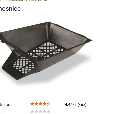
 nosnice
duktu:
4.44
/
5
(
36
x)
: