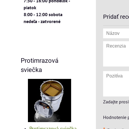
7:30 - 16:00 pondelok -
piatok
8:00 - 12:00 sobota
Pridať rec
nedeľa - zatvorené
Protimrazová
sviečka
Zadajte pros
Hodnotenie 
Protimrazová sviečka