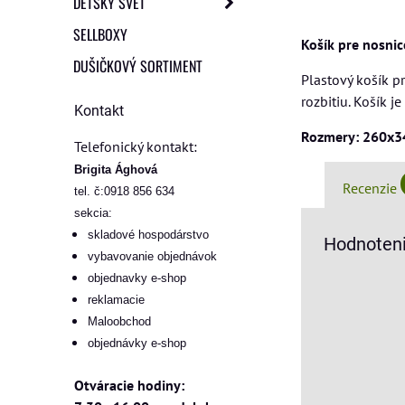
DETSKÝ SVET
SELLBOXY
Košík pre nosnic
DUŠIČKOVÝ SORTIMENT
Plastový košík p
rozbitiu. Košík 
Kontakt
Rozmery: 260x
Telefonický kontakt:
Brigita Ághová
Recenzie
tel. č:0918 856 634
sekcia:
skladové hospodárstvo
Hodnoteni
vybavovanie objednávok
objednavky e-shop
reklamacie
Maloobchod
objednávky e-shop
Otváracie hodiny: