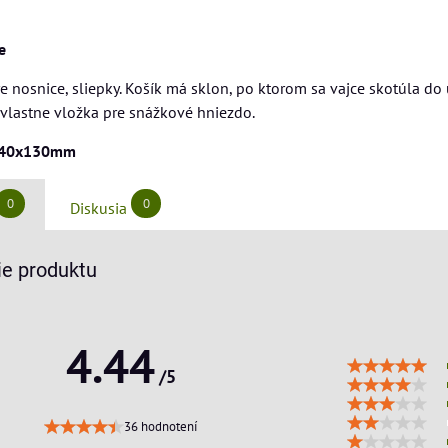
e
re nosnice, sliepky. Košík má sklon, po ktorom sa vajce skotúla d
je vlastne vložka pre snážkové hniezdo.
340x130mm
0
0
Diskusia
e produktu
4.44
/5
36 hodnotení