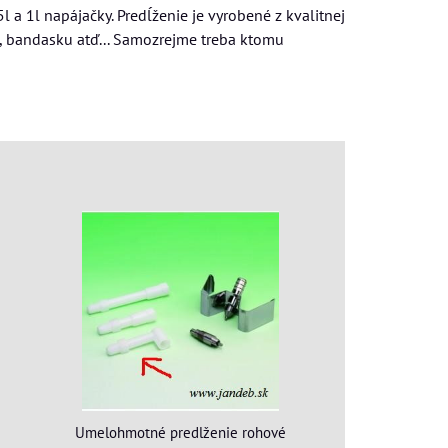
a 1l napájačky. Predĺženie je vyrobené z kvalitnej
u, bandasku atď... Samozrejme treba ktomu
Umelohmotné predlženie rohové