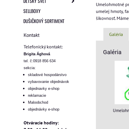
DETSKÝ SVET
Umelohmotné pred
SELLBOXY
umelej hmoty, fa
šikovnosť. Máme 
DUŠIČKOVÝ SORTIMENT
Galéria
Kontakt
Telefonický kontakt:
Galéria
Brigita Ághová
tel. č:0918 856 634
sekcia:
skladové hospodárstvo
vybavovanie objednávok
objednavky e-shop
reklamacie
Maloobchod
objednávky e-shop
Umelohm
Otváracie hodiny: