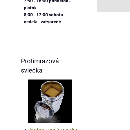
7:30 - 16:00 pondelok -
piatok
8:00 - 12:00 sobota
nedeľa - zatvorené
Protimrazová
sviečka
Protimrazová sviečka