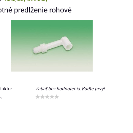
né predlženie rohové
duktu:
Zatiaľ bez hodnotenia. Buďte prvý!
: