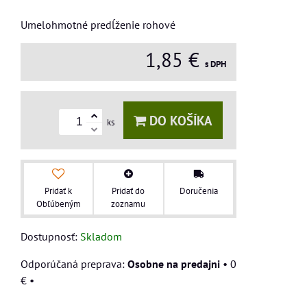
Umelohmotné predĺženie rohové
1,85 €
s DPH
DO KOŠÍKA
ks
Pridať k
Pridať do
Doručenia
Obľúbeným
zoznamu
Dostupnosť:
Skladom
Osobne na predajni
•
0
€
•