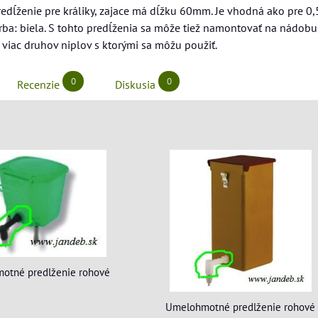
ĺženie pre králiky, zajace má dĺžku 60mm. Je vhodná ako pre 0,5l 
rba: biela. S tohto predĺženia sa môže tiež namontovať na nádob
viac druhov niplov s ktorými sa môžu použiť.
0
0
Recenzie
Diskusia
otné predlženie rohové
Umelohmotné predlženie rohové