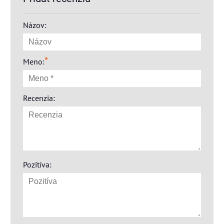
Názov:
*
Meno:
Recenzia:
Pozitíva: