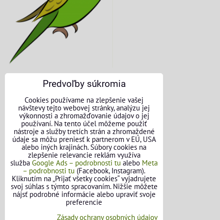
Predvoľby súkromia
KONTAKTNÉ ÚDAJE
Cookies používame na zlepšenie vašej
návštevy tejto webovej stránky, analýzu jej
O nás
výkonnosti a zhromažďovanie údajov o jej
používaní. Na tento účel môžeme použiť
nástroje a služby tretích strán a zhromaždené
Kontakt
údaje sa môžu preniesť k partnerom v EÚ, USA
alebo iných krajinách. Súbory cookies na
Požičovňa náradia
zlepšenie relevancie reklám využíva
služba
Google Ads – podrobnosti tu
alebo
Meta
– podrobnosti tu
(Facebook, Instagram).
Názory našich zákazníkov
Kliknutím na „Prijať všetky cookies“ vyjadrujete
svoj súhlas s týmto spracovaním. Nižšie môžete
Mapa stránok
nájsť podrobné informácie alebo upraviť svoje
preferencie
SLEDUJTE NÁS
Zásady ochrany osobných údajov