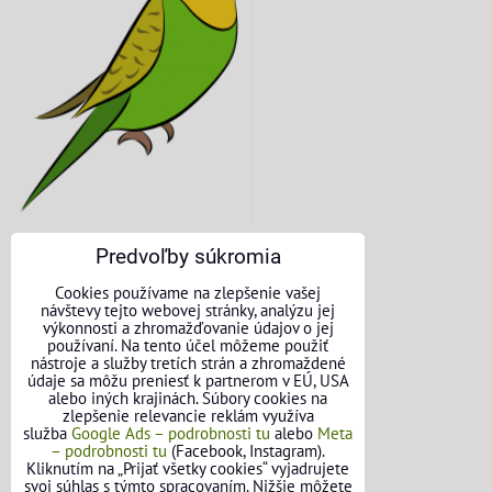
Predvoľby súkromia
KONTAKTNÉ ÚDAJE
Cookies používame na zlepšenie vašej
návštevy tejto webovej stránky, analýzu jej
O nás
výkonnosti a zhromažďovanie údajov o jej
používaní. Na tento účel môžeme použiť
nástroje a služby tretích strán a zhromaždené
Kontakt
údaje sa môžu preniesť k partnerom v EÚ, USA
alebo iných krajinách. Súbory cookies na
Požičovňa náradia
zlepšenie relevancie reklám využíva
služba
Google Ads – podrobnosti tu
alebo
Meta
– podrobnosti tu
(Facebook, Instagram).
Názory našich zákazníkov
Kliknutím na „Prijať všetky cookies“ vyjadrujete
svoj súhlas s týmto spracovaním. Nižšie môžete