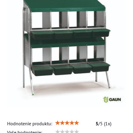
Hodnotenie produktu:
5
/
5
(
1
x)
Vaše hodnotenie: