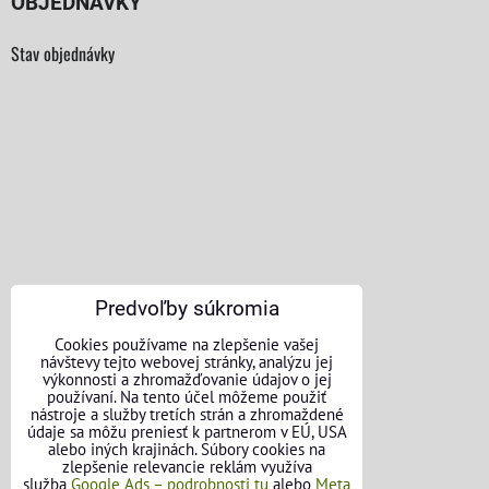
OBJEDNÁVKY
Stav objednávky
Predvoľby súkromia
Cookies používame na zlepšenie vašej
návštevy tejto webovej stránky, analýzu jej
výkonnosti a zhromažďovanie údajov o jej
používaní. Na tento účel môžeme použiť
nástroje a služby tretích strán a zhromaždené
údaje sa môžu preniesť k partnerom v EÚ, USA
alebo iných krajinách. Súbory cookies na
KONTAKTNÉ ÚDAJE
zlepšenie relevancie reklám využíva
služba
Google Ads – podrobnosti tu
alebo
Meta