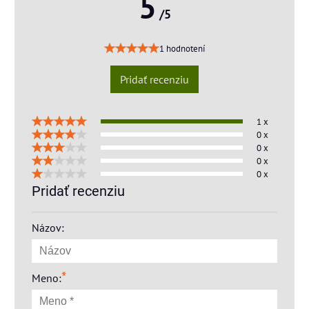
5
/5
1 hodnotení
Pridať recenziu
1 x
0 x
0 x
0 x
0 x
Pridať recenziu
Názov:
*
Meno: