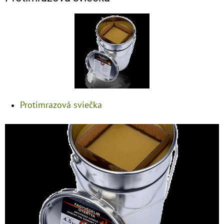
Protimrazová sviečka