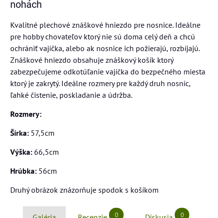
nohách
Kvalitné plechové znáškové hniezdo pre nosnice. Ideálne
pre hobby chovateľov ktorý nie sú doma celý deň a chcú
ochrániť vajíčka, alebo ak nosnice ich požierajú, rozbíjajú.
Znáškové hniezdo obsahuje znáškový košík ktorý
zabezpečujeme odkotúľanie vajíčka do bezpečného miesta
ktorý je zakrytý. Ideálne rozmery pre každý druh nosníc,
ľahké čistenie, poskladanie a údržba.
Rozmery:
Šírka:
57,5cm
Výška:
66,5cm
Hrúbka:
56cm
Druhý obrázok znázorňuje spodok s košíkom
0
0
Galéria
Recenzie
Diskusia