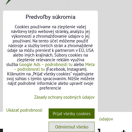
Predvoľby súkromia
KONTAKTNÉ ÚDAJE
Cookies používame na zlepšenie vašej
návštevy tejto webovej stránky, analýzu jej
O nás
výkonnosti a zhromažďovanie údajov o jej
používaní. Na tento účel môžeme použiť
nástroje a služby tretích strán a zhromaždené
Kontakt
údaje sa môžu preniesť k partnerom v EÚ, USA
alebo iných krajinách. Súbory cookies na
Požičovňa náradia
zlepšenie relevancie reklám využíva
služba
Google Ads – podrobnosti tu
alebo
Meta
– podrobnosti tu
(Facebook, Instagram).
Názory našich zákazníkov
Kliknutím na „Prijať všetky cookies“ vyjadrujete
svoj súhlas s týmto spracovaním. Nižšie môžete
Mapa stránok
nájsť podrobné informácie alebo upraviť svoje
preferencie
SLEDUJTE NÁS
Zásady ochrany osobných údajov
Facebook
Ukázať podrobnosti
Prijať všetky cookies
Predvoľby súkromia
Zásady ochrany osobných údajov
Odmietnuť všetko