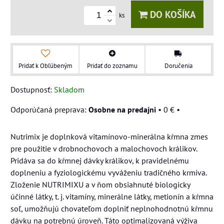
DO KOŠÍKA
ks
Pridať k Obľúbeným
Pridať do zoznamu
Doručenia
Dostupnosť:
Skladom
Osobne na predajni
•
0 €
•
Nutrimix je doplnková vitamínovo-minerálna kŕmna zmes
pre použitie v drobnochovoch a malochovoch králikov.
Pridáva sa do kŕmnej dávky králikov, k pravidelnému
doplneniu a fyziologickému vyváženiu tradičného krmiva.
Zloženie NUTRIMIXU a v ňom obsiahnuté biologicky
účinné látky, t. j. vitamíny, minerálne látky, metionín a kŕmna
soľ, umožňujú chovateľom doplniť neplnohodnotnú kŕmnu
dávku na potrebnú úroveň. Táto optimalizovaná výživa