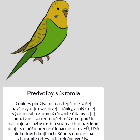
Predvoľby súkromia
KONTAKTNÉ ÚDAJE
Cookies používame na zlepšenie vašej
návštevy tejto webovej stránky, analýzu jej
O nás
výkonnosti a zhromažďovanie údajov o jej
používaní. Na tento účel môžeme použiť
nástroje a služby tretích strán a zhromaždené
Kontakt
údaje sa môžu preniesť k partnerom v EÚ, USA
alebo iných krajinách. Súbory cookies na
Požičovňa náradia
zlepšenie relevancie reklám využíva