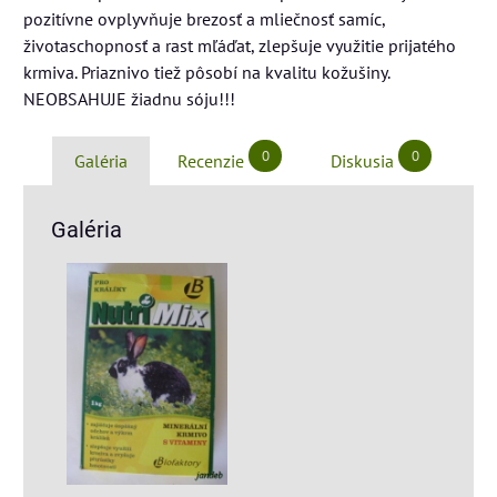
pozitívne ovplyvňuje brezosť a mliečnosť samíc,
životaschopnosť a rast mľáďat, zlepšuje využitie prijatého
krmiva. Priaznivo tiež pôsobí na kvalitu kožušiny.
NEOBSAHUJE žiadnu sóju!!!
0
0
Galéria
Recenzie
Diskusia
Galéria