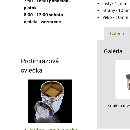
7:30 - 16:00 pondelok -
Lišty - 15mm
piatok
Strany - 10m
8:00 - 12:00 sobota
Veko - 10mm
nedeľa - zatvorené
Galéria
Galéria
Protimrazová
sviečka
Krmítko dre
Protimrazová sviečka