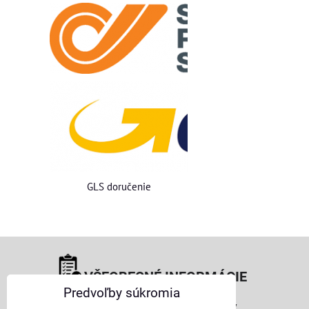
GLS doručenie
VŠEOBECNÉ INFORMÁCIE
Predvoľby súkromia
Obchodné podmienky pre osoby