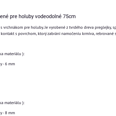
vené pre holuby vodeodolné 75cm
s vrchnákom pre holuby. Je vyrobené z tvrdého dreva preglejky, s
 kontakt s povrchom, ktorý zabráni namočeniu krmiva, rebrované 
a materiálu ):
ky - 6 mm
a materiálu ):
ky - 8 mm