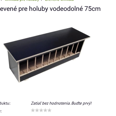
revené pre holuby vodeodolné 75cm
duktu:
Zatiaľ bez hodnotenia. Buďte prvý!
: