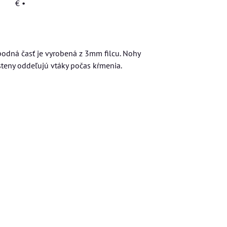
€
•
podná časť je vyrobená z 3mm filcu. Nohy
steny oddeľujú vtáky počas kŕmenia.