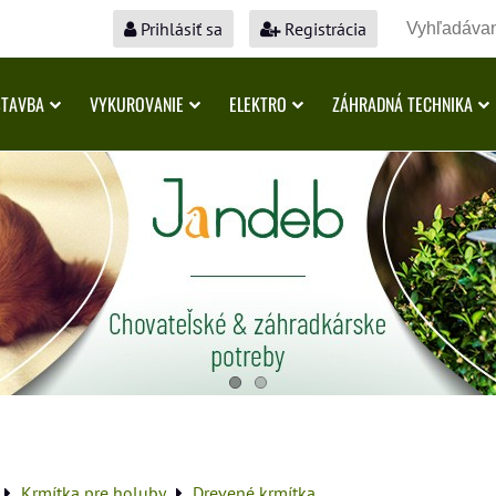
Prihlásiť sa
Registrácia
STAVBA
VYKUROVANIE
ELEKTRO
ZÁHRADNÁ TECHNIKA
Krmítka pre holuby
Drevené krmítka