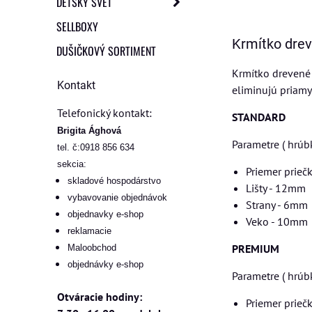
DETSKÝ SVET
SELLBOXY
Krmítko dre
DUŠIČKOVÝ SORTIMENT
Krmítko drevené 
Kontakt
eliminujú priamy
Telefonický kontakt:
STANDARD
Brigita Ághová
Parametre ( hrúbk
tel. č:0918 856 634
sekcia:
Priemer prieč
skladové hospodárstvo
Lišty - 12mm
vybavovanie objednávok
Strany - 6mm
objednavky e-shop
Veko - 10mm
reklamacie
PREMIUM
Maloobchod
objednávky e-shop
Parametre ( hrúbk
Otváracie hodiny:
Priemer prieč