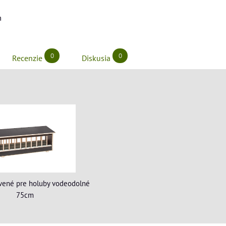
m
0
0
Recenzie
Diskusia
vené pre holuby vodeodolné
75cm