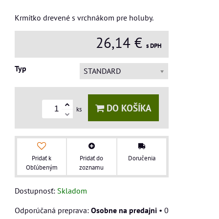
Krmítko drevené s vrchnákom pre holuby.
26,14 €
s DPH
Typ
STANDARD
DO KOŠÍKA
ks
Pridať k
Pridať do
Doručenia
Obľúbeným
zoznamu
Dostupnosť:
Skladom
Osobne na predajni
•
0