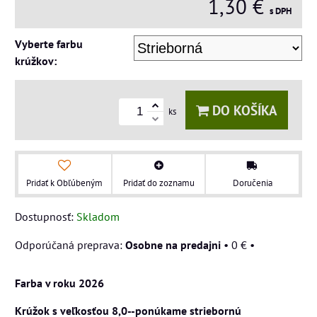
1,30 €
s DPH
Vyberte farbu
krúžkov:
DO KOŠÍKA
ks
Pridať k Obľúbeným
Pridať do zoznamu
Doručenia
Dostupnosť:
Skladom
Osobne na predajni
•
0 €
•
Farba v roku 2026
Krúžok s veľkosťou 8,0--ponúkame striebornú