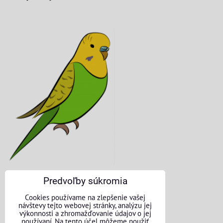
Predvoľby súkromia
KONTAKTNÉ ÚDAJE
Cookies používame na zlepšenie vašej
návštevy tejto webovej stránky, analýzu jej
O nás
výkonnosti a zhromažďovanie údajov o jej
používaní. Na tento účel môžeme použiť