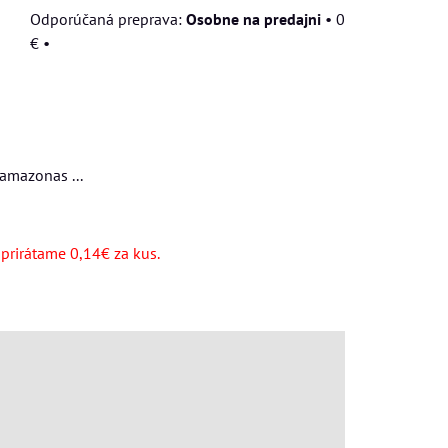
Osobne na predajni
•
0
€
•
í amazonas ...
y prirátame 0,14€ za kus.