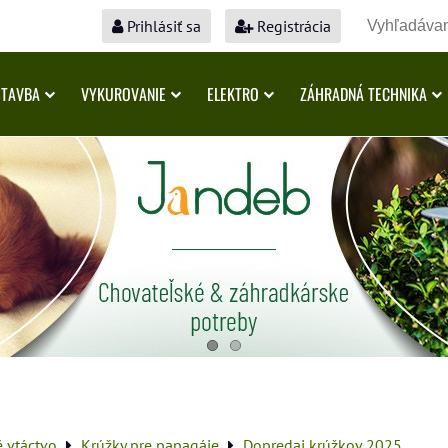
Prihlásiť sa
Registrácia
STAVBA
VYKUROVANIE
ELEKTRO
ZÁHRADNÁ TECHNIKA
é vtáctvo
Krúžky pre papagáje
Dopredaj krúžkov 2025