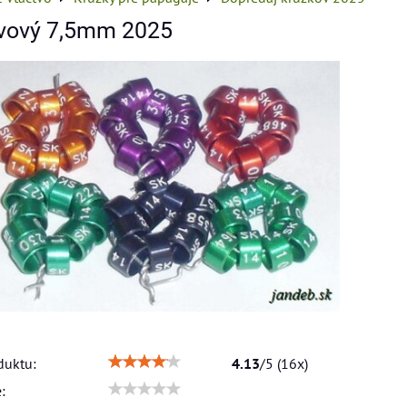
vový 7,5mm 2025
duktu:
4.13
/
5
(
16
x)
: