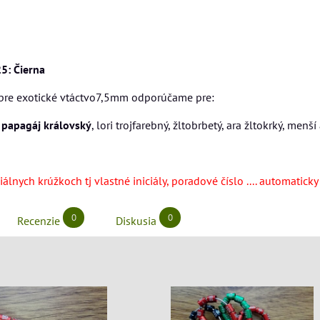
5: Čierna
pre exotické vtáctvo7,5mm odporúčame pre:
,
papagáj královský
, lori trojfarebný, žltobrbetý, ara žltokrký, menš
álnych krúžkoch tj vlastné iniciály, poradové číslo .... automatick
0
0
Recenzie
Diskusia