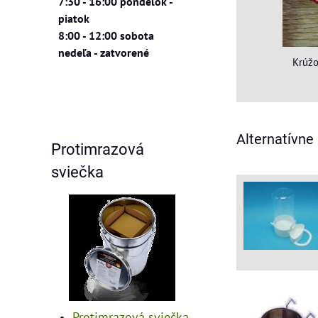
7:30 - 16:00 pondelok -
piatok
8:00 - 12:00 sobota
nedeľa - zatvorené
Krúžo
Alternatívne
Protimrazová
sviečka
Protimrazová sviečka