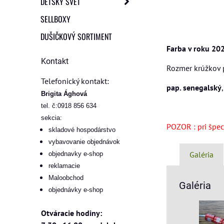
DETSKÝ SVET
SELLBOXY
DUŠIČKOVÝ SORTIMENT
Farba v roku 202
Kontakt
Rozmer krúžkov 
Telefonický kontakt:
pap. senegalský
Brigita Ághová
tel. č:0918 856 634
sekcia:
POZOR : pri špeci
skladové hospodárstvo
vybavovanie objednávok
Galéria
objednavky e-shop
reklamacie
Maloobchod
Galéria
objednávky e-shop
Otváracie hodiny: