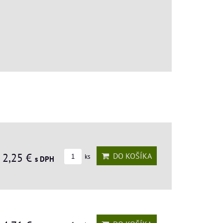
2,25 €
DO KOŠÍKA
ks
s DPH