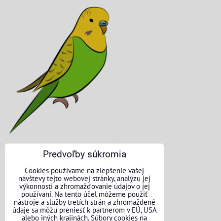
Predvoľby súkromia
KONTAKTNÉ ÚDAJE
Cookies používame na zlepšenie vašej
návštevy tejto webovej stránky, analýzu jej
O nás
výkonnosti a zhromažďovanie údajov o jej
používaní. Na tento účel môžeme použiť
nástroje a služby tretích strán a zhromaždené
Kontakt
údaje sa môžu preniesť k partnerom v EÚ, USA
alebo iných krajinách. Súbory cookies na