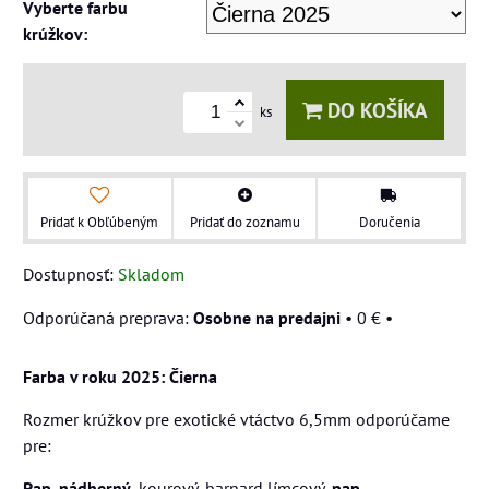
Vyberte farbu
krúžkov:
DO KOŠÍKA
ks
Pridať k Obľúbeným
Pridať do zoznamu
Doručenia
Dostupnosť:
Skladom
Osobne na predajni
•
0 €
•
Farba v roku 2025: Čierna
Rozmer krúžkov pre exotické vtáctvo 6,5mm odporúčame
pre:
Pap. nádherný
, kourový, barnard límcový,
pap.