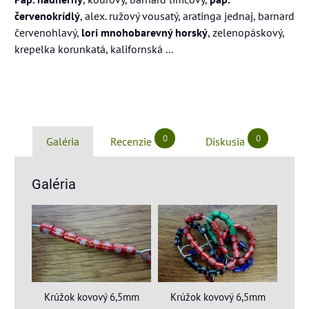
červenokrídlý
, alex. ružový vousatý, aratinga jednaj, barnard
červenohlavý,
lori mnohobarevný horský
, zelenopáskový,
krepelka korunkatá, kalifornská ...
0
0
Galéria
Recenzie
Diskusia
Galéria
Krúžok kovový 6,5mm
Krúžok kovový 6,5mm