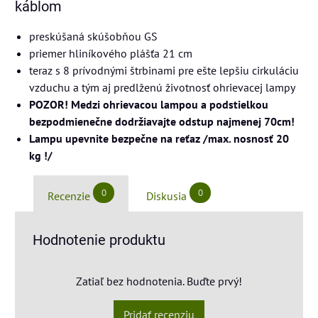
káblom
preskúšaná skúšobňou GS
priemer hliníkového plášťa 21 cm
teraz s 8 prívodnými štrbinami pre ešte lepšiu cirkuláciu
vzduchu a tým aj predlženú životnosť ohrievacej lampy
POZOR! Medzi ohrievacou lampou a podstielkou
bezpodmienečne dodržiavajte odstup najmenej 70cm!
Lampu upevnite bezpečne na reťaz /max. nosnosť 20
kg !/
0
0
Recenzie
Diskusia
Hodnotenie produktu
Zatiaľ bez hodnotenia. Buďte prvý!
Pridať recenziu