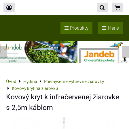
Produkty
Menu
Úvod
Hydina
Priemyselné výhrevné žiarovky
Kovový kryt na žiarovku
Kovový kryt k infračervenej žiarovke
s 2,5m káblom