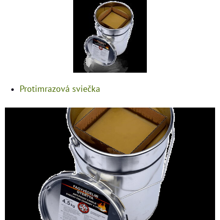
Protimrazová sviečka