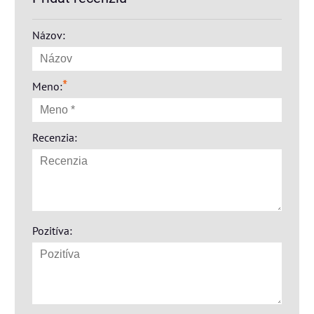
Názov:
*
Meno:
Recenzia:
Pozitíva: