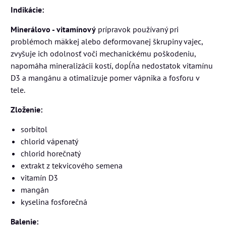
Indikácie:
Minerálovo - vitamínový
prípravok používaný pri
problémoch mäkkej alebo deformovanej škrupiny vajec,
zvyšuje ich odolnosť voči mechanickému poškodeniu,
napomáha mineralizácii kostí, dopĺňa nedostatok vitamínu
D3 a mangánu a otimalizuje pomer vápnika a fosforu v
tele.
Zloženie:
sorbitol
chlorid vápenatý
chlorid horečnatý
extrakt z tekvicového semena
vitamín D3
mangán
kyselina fosforečná
Balenie: