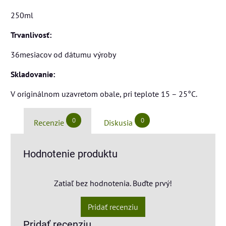
250ml
Trvanlivosť:
36mesiacov od dátumu výroby
Skladovanie:
V originálnom uzavretom obale, pri teplote 15 – 25°C.
0
0
Recenzie
Diskusia
Hodnotenie produktu
Zatiaľ bez hodnotenia. Buďte prvý!
Pridať recenziu
Pridať recenziu