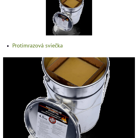
Protimrazová sviečka