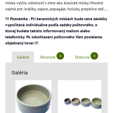
miska vyššiu odolnosť v zime ako klasické misky. Vhodné
najmä pre: králiky, zajace, papagáje, holuby, prepelice atď... .
!!! Poznámka : Pri keramických miskách bude cena zásielky
vypočítaná individuálne podľa sadzby poštovného, o
ktorej budete takisto informovaný mailom alebo
telefonicky. Po odsúhlasení poštovného Vám posielame
objednaný tovar.!!!
0
0
Galéria
Recenzie
Diskusia
Galéria