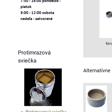
7:30 - 16:00 pondelok -
piatok
8:00 - 12:00 sobota
nedeľa - zatvorené
Ker
Protimrazová
sviečka
Alternatívne
Protimrazová sviečka