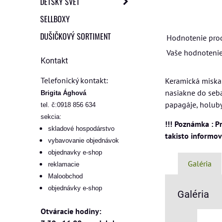
DETSKÝ SVET
SELLBOXY
DUŠIČKOVÝ SORTIMENT
Hodnotenie pro
Vaše hodnotenie
Kontakt
Telefonický kontakt:
Keramická miska 
nasiakne do seba
Brigita Ághová
papagáje, holuby, 
tel. č:0918 856 634
sekcia:
!!! Poznámka : P
skladové hospodárstvo
takisto informo
vybavovanie objednávok
objednavky e-shop
Galéria
reklamacie
Maloobchod
objednávky e-shop
Galéria
Otváracie hodiny: