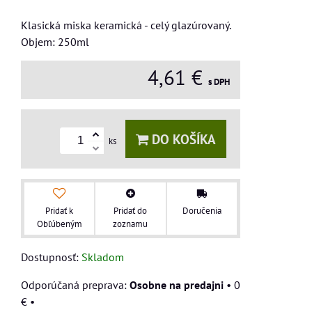
Klasická miska keramická - celý glazúrovaný.
Objem: 250ml
4,61 €
s DPH
DO KOŠÍKA
ks
Pridať k
Pridať do
Doručenia
Obľúbeným
zoznamu
Dostupnosť:
Skladom
Osobne na predajni
•
0
€
•