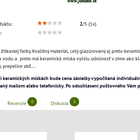
duktu:
2
/
5
(
1
x)
:
žltkastej farby. Kvalitný materiál, celý glazúrovaný aj preto kera
 vodu a preto má keramická miska vyššiu odolnosť v zime ako klas
prepelice atď... .
ri keramických miskách bude cena zásielky vypočítaná individuá
vaný mailom alebo telefonicky. Po odsúhlasení poštovného Vám p
0
0
Recenzie
Diskusia