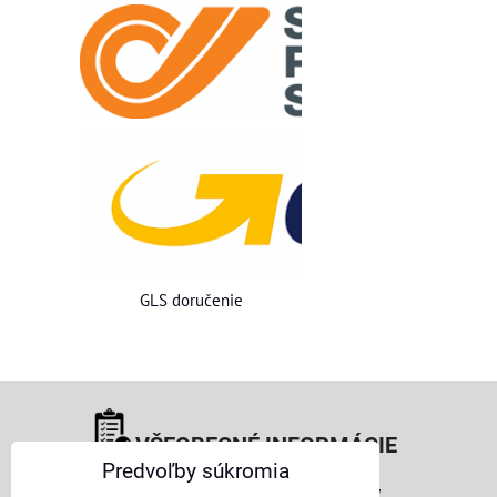
GLS doručenie
VŠEOBECNÉ INFORMÁCIE
Predvoľby súkromia
Obchodné podmienky pre osoby