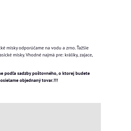
mické misky odporúčame na vodu a zrno. Ťažšie
ické misky. Vhodné najmä pre: králiky, zajace,
lne podľa sadzby poštovného, o ktorej budete
osielame objednaný tovar.!!!