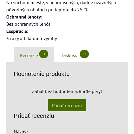
Na suchom mieste, v neporušených, riadne uzavretých
pôvodných obaloch pri teplote do 25 °C.
Ochranné lehoty:
Bez ochranných lehôt
Exspirácia:
3 roky od dátumu výroby
0
0
Recenzie
Diskusia
Hodnotenie produktu
Zatiaľ bez hodnotenia. Buďte prvý!
Pridať recenziu
Pridať recenziu
Názov: