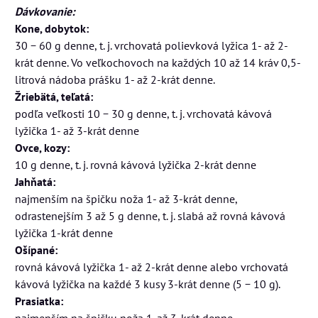
Dávkovanie:
Kone, dobytok:
30 − 60 g denne, t. j. vrchovatá polievková lyžica 1- až 2-
krát denne. Vo veľkochovoch na každých 10 až 14 kráv 0,5-
litrová nádoba prášku 1- až 2-krát denne.
Žriebätá, teľatá:
podľa veľkosti 10 − 30 g denne, t. j. vrchovatá kávová
lyžička 1- až 3-krát denne
Ovce, kozy:
10 g denne, t. j. rovná kávová lyžička 2-krát denne
Jahňatá:
najmenším na špičku noža 1- až 3-krát denne,
odrastenejším 3 až 5 g denne, t. j. slabá až rovná kávová
lyžička 1-krát denne
Ošípané:
rovná kávová lyžička 1- až 2-krát denne alebo vrchovatá
kávová lyžička na každé 3 kusy 3-krát denne (5 − 10 g).
Prasiatka:
najmenším na špičku noža 1-až 3-krát denne,