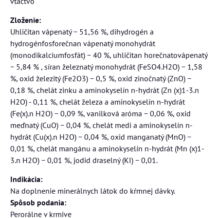
vtáctvo
Zloženie:
Uhličitan vápenatý − 51,56 %, dihydrogén a
hydrogénfosforečnan vápenatý monohydrát
(monodikalciumfosfát) − 40 %, uhličitan horečnatovápenatý
− 5,84 % , síran železnatý monohydrát (FeSO4.H2O) − 1,58
%, oxid železitý (Fe2O3) − 0,5 %, oxid zinočnatý (ZnO) −
0,18 %, chelát zinku a aminokyselín n-hydrát (Zn (x)1-3.n
H2O) - 0,11 %, chelát železa a aminokyselín n-hydrát
(Fe(x).n H2O) − 0,09 %, vanilková aróma − 0,06 %, oxid
meďnatý (CuO) − 0,04 %, chelát medi a aminokyselín n-
hydrát (Cu(x).n H2O) − 0,04 %, oxid manganatý (MnO) −
0,01 %, chelát mangánu a aminokyselín n-hydrát (Mn (x)1-
3.n H2O) − 0,01 %, jodid draselný (KI) − 0,01.
Indikácia:
Na doplnenie minerálnych látok do kŕmnej dávky.
Spôsob podania:
Perorálne v krmive