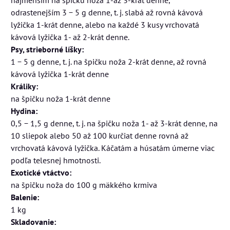
odrastenejším 3 − 5 g denne, t. j. slabá až rovná kávová
lyžička 1-krát denne, alebo na každé 3 kusy vrchovatá
kávová lyžička 1- až 2-krát denne.
Psy, strieborné líšky:
1 − 5 g denne, t. j. na špičku noža 2-krát denne, až rovná
kávová lyžička 1-krát denne
Králiky:
na špičku noža 1-krát denne
Hydina:
0,5 − 1,5 g denne, t. j. na špičku noža 1- až 3-krát denne, na
10 sliepok alebo 50 až 100 kurčiat denne rovná až
vrchovatá kávová lyžička. Káčatám a húsatám úmerne viac
podľa telesnej hmotnosti.
Exotické vtáctvo:
na špičku noža do 100 g mäkkého krmiva
Balenie:
1 kg
Skladovanie: