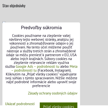
Stav objednávky
Predvoľby súkromia
KONTAKTNÉ ÚDAJE
Cookies používame na zlepšenie vašej
návštevy tejto webovej stránky, analýzu jej
výkonnosti a zhromažďovanie údajov o jej
O nás
používaní. Na tento účel môžeme použiť
nástroje a služby tretích strán a zhromaždené
Kontakt
údaje sa môžu preniesť k partnerom v EÚ, USA
alebo iných krajinách. Súbory cookies na
zlepšenie relevancie reklám využíva
Požičovňa náradia
služba
Google Ads – podrobnosti tu
alebo
Meta
– podrobnosti tu
(Facebook, Instagram).
Názory našich zákazníkov
Kliknutím na „Prijať všetky cookies“ vyjadrujete
svoj súhlas s týmto spracovaním. Nižšie môžete
nájsť podrobné informácie alebo upraviť svoje
Mapa stránok
preferencie
SLEDUJTE NÁS
Zásady ochrany osobných údajov
Facebook
Ukázať podrobnosti
Prijať všetky cookies