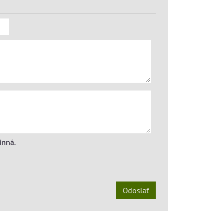
inná.
Odoslať