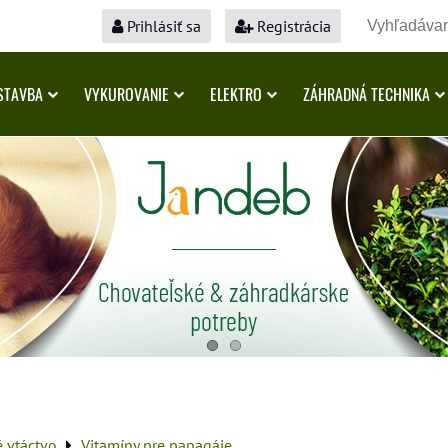
Prihlásiť sa
Registrácia
STAVBA
VYKUROVANIE
ELEKTRO
ZÁHRADNÁ TECHNIKA
é vtáctvo
Vitamíny pre papagáje