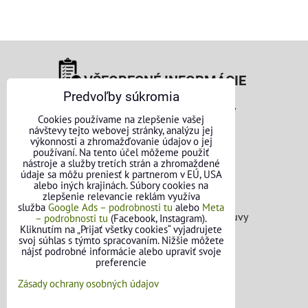
VŠEOBECNÉ INFORMÁCIE
Predvoľby súkromia
Obchodné podmienky pre osoby
Cookies používame na zlepšenie vašej
návštevy tejto webovej stránky, analýzu jej
Obchodné podmienky pre firmy
výkonnosti a zhromažďovanie údajov o jej
používaní. Na tento účel môžeme použiť
Ochrana osobných údajov
nástroje a služby tretích strán a zhromaždené
údaje sa môžu preniesť k partnerom v EÚ, USA
alebo iných krajinách. Súbory cookies na
Reklamačný poriadok
zlepšenie relevancie reklám využíva
služba
Google Ads – podrobnosti tu
alebo
Meta
Formulár na odstúpenie od zmluvy
– podrobnosti tu
(Facebook, Instagram).
Kliknutím na „Prijať všetky cookies“ vyjadrujete
svoj súhlas s týmto spracovaním. Nižšie môžete
FAQ - Často kladené otázky
nájsť podrobné informácie alebo upraviť svoje
preferencie
Zásady ochrany osobných údajov
OBJEDNÁVKY