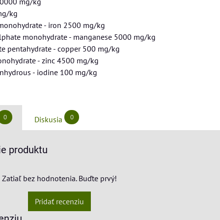
30000 mg/kg
mg/kg
 monohydrate - iron 2500 mg/kg
ulphate monohydrate - manganese 5000 mg/kg
te pentahydrate - copper 500 mg/kg
onohydrate - zinc 4500 mg/kg
anhydrous - iodine 100 mg/kg
0
0
Diskusia
e produktu
Zatiaľ bez hodnotenia. Buďte prvý!
Pridať recenziu
enziu