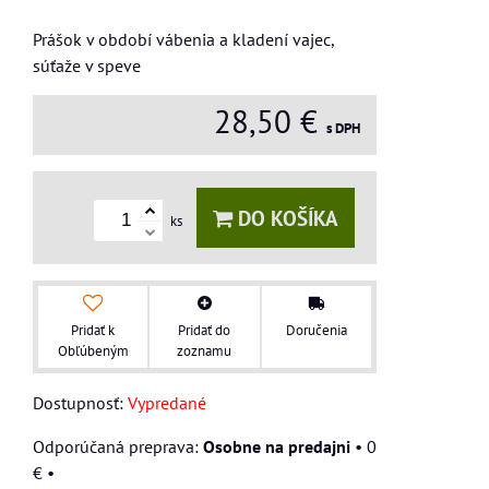
Prášok v období vábenia a kladení vajec,
súťaže v speve
28,50 €
s DPH
DO KOŠÍKA
ks
Pridať k
Pridať do
Doručenia
Obľúbeným
zoznamu
Dostupnosť:
Vypredané
Osobne na predajni
•
0
€
•