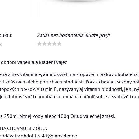
duktu:
Zatiaľ bez hodnotenia. Buďte prvý!
:
v období vábenia a kladení vajec
ážená zmes vitamínov, aminokyselín a stopových prvkov obohatená o
ri znáškach alebo poruchách plodnosti. Počas chovnej sezóny po
opových prvkov. Vitamín E, nazývaný aj vitamín plodnosti, je silný 
je odolnosť voči chorobám a pomáha chrániť srdce a svalové tkan
a 250ml pitnej vody, alebo 100g Orlux vaječnej zmesi.
 NA CHOVNÚ SEZÓNU:
 podávať v období 3-4 týždňov denne