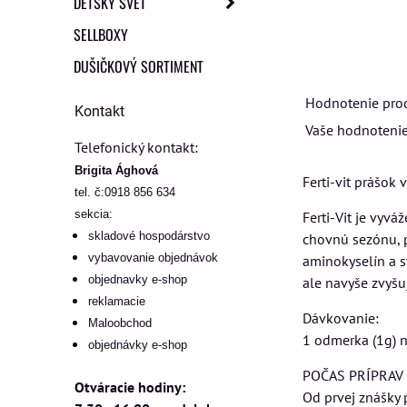
DETSKÝ SVET
SELLBOXY
DUŠIČKOVÝ SORTIMENT
Hodnotenie pro
Kontakt
Vaše hodnotenie
Telefonický kontakt:
Brigita Ághová
Ferti-vit prášok 
tel. č:0918 856 634
sekcia:
Ferti-Vit je vyv
skladové hospodárstvo
chovnú sezónu, p
vybavovanie objednávok
aminokyselín a st
objednavky e-shop
ale navyše zvyšu
reklamacie
Dávkovanie:
Maloobchod
1 odmerka (1g) n
objednávky e-shop
POČAS PRÍPRAV
Otváracie hodiny:
Od prvej znášky