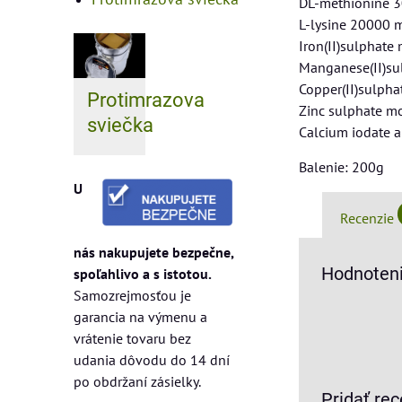
DL-methionine 
L-lysine 20000 
Iron(II)sulphate
Manganese(II)s
Copper(II)sulpha
Protimrazova
Zinc sulphate m
sviečka
Calcium iodate 
Balenie: 200g
U
Recenzie
nás nakupujete bezpečne,
Hodnoteni
spoľahlivo a s istotou.
Samozrejmosťou je
garancia na výmenu a
vrátenie tovaru bez
udania dôvodu do 14 dní
po obdržaní zásielky.
Pridať rec