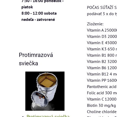
7:30 - 16:00 pondelok -
piatok
POČAS SÚŤAŽÍ 
8:00 - 12:00 sobota
podávať 3 x do 
nedeľa - zatvorené
Zloženie:
Vitamin A 25000
Vitamin D3 2000
Vitamin E 4500
Vitamin K3 650
Protimrazová
Vitamin B1 800
Vitamin B2 320
sviečka
Vitamin B6 120
Vitamin B12 4 m
Vitamin PP 160
Pantothenic aci
Folic acid 300 
Vitamin C 1200
Biotin 30 mg/kg
Choline chlorid
Protimrazová sviečka