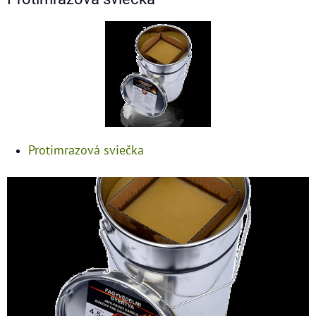
Protimrazová sviečka