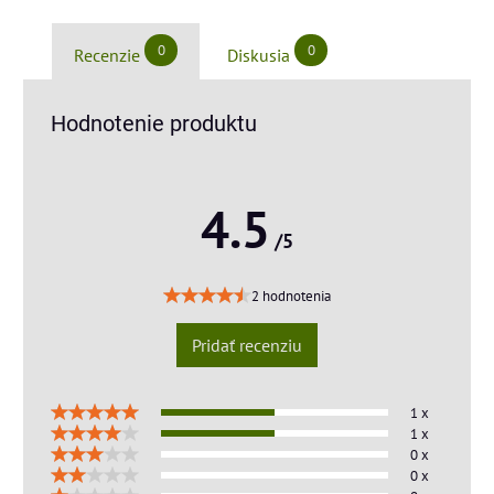
0
0
Recenzie
Diskusia
Hodnotenie produktu
4.5
/5
2 hodnotenia
Pridať recenziu
1 x
1 x
0 x
0 x