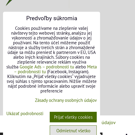
Predvoľby súkromia
KONTAKTNÉ ÚDAJE
Cookies používame na zlepšenie vašej
návštevy tejto webovej stránky, analýzu jej
O nás
výkonnosti a zhromažďovanie údajov o jej
používaní. Na tento účel môžeme použiť
nástroje a služby tretích strán a zhromaždené
Kontakt
údaje sa môžu preniesť k partnerom v EÚ, USA
alebo iných krajinách. Súbory cookies na
Požičovňa náradia
zlepšenie relevancie reklám využíva
služba
Google Ads – podrobnosti tu
alebo
Meta
– podrobnosti tu
(Facebook, Instagram).
Názory našich zákazníkov
Kliknutím na „Prijať všetky cookies“ vyjadrujete
svoj súhlas s týmto spracovaním. Nižšie môžete
Mapa stránok
nájsť podrobné informácie alebo upraviť svoje
preferencie
SLEDUJTE NÁS
Zásady ochrany osobných údajov
Facebook
Ukázať podrobnosti
Prijať všetky cookies
Predvoľby súkromia
Zásady ochrany osobných údajov
Odmietnuť všetko