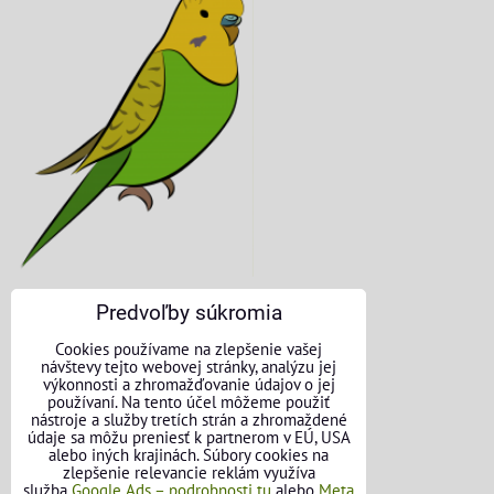
Predvoľby súkromia
KONTAKTNÉ ÚDAJE
Cookies používame na zlepšenie vašej
návštevy tejto webovej stránky, analýzu jej
O nás
výkonnosti a zhromažďovanie údajov o jej
používaní. Na tento účel môžeme použiť
nástroje a služby tretích strán a zhromaždené
Kontakt
údaje sa môžu preniesť k partnerom v EÚ, USA
alebo iných krajinách. Súbory cookies na
Požičovňa náradia
zlepšenie relevancie reklám využíva
služba
Google Ads – podrobnosti tu
alebo
Meta