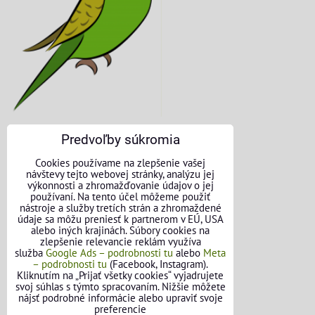
Predvoľby súkromia
KONTAKTNÉ ÚDAJE
Cookies používame na zlepšenie vašej
návštevy tejto webovej stránky, analýzu jej
O nás
výkonnosti a zhromažďovanie údajov o jej
používaní. Na tento účel môžeme použiť
nástroje a služby tretích strán a zhromaždené
Kontakt
údaje sa môžu preniesť k partnerom v EÚ, USA
alebo iných krajinách. Súbory cookies na
Požičovňa náradia
zlepšenie relevancie reklám využíva
služba
Google Ads – podrobnosti tu
alebo
Meta
– podrobnosti tu
(Facebook, Instagram).
Názory našich zákazníkov
Kliknutím na „Prijať všetky cookies“ vyjadrujete
svoj súhlas s týmto spracovaním. Nižšie môžete
Mapa stránok
nájsť podrobné informácie alebo upraviť svoje
preferencie