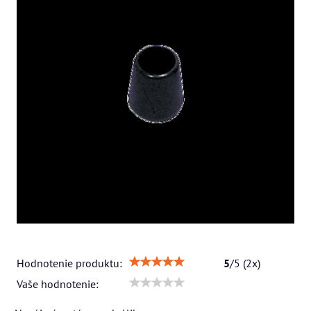
Hodnotenie produktu:
5
/
5
(
2
x)
Vaše hodnotenie: