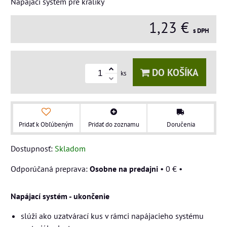
Napájací systém pre králiky
1,23 €
s DPH
DO KOŠÍKA
ks
Pridať k Obľúbeným
Pridať do zoznamu
Doručenia
Dostupnosť:
Skladom
Osobne na predajni
•
0 €
•
Napájací systém - ukončenie
slúži ako uzatvárací kus v rámci napájacieho systému