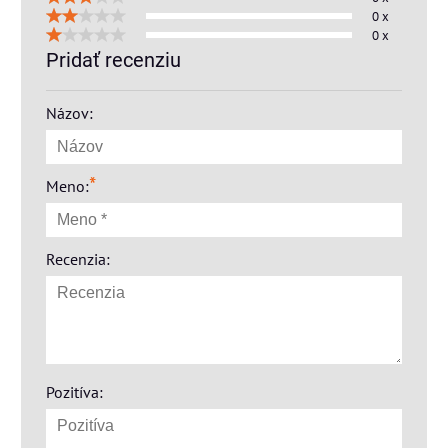
0 x
0 x
Pridať recenziu
Názov:
*
Meno:
Recenzia:
Pozitíva: