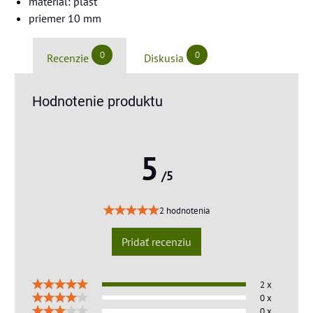
materiál: plast
priemer 10 mm
0
0
Recenzie
Diskusia
Hodnotenie produktu
5
/5
2 hodnotenia
Pridať recenziu
2 x
0 x
0 x