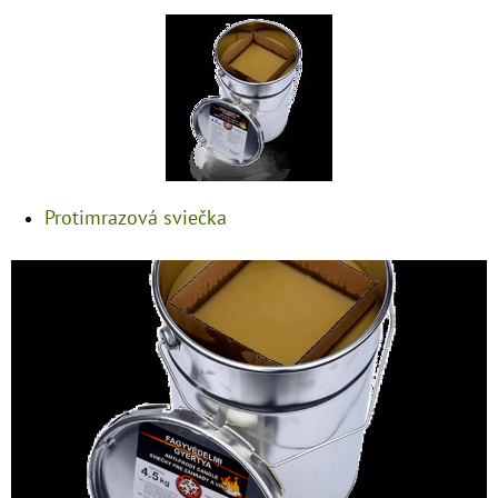
Protimrazová sviečka