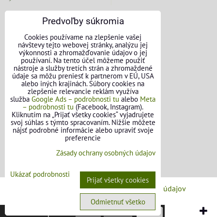
Predvoľby súkromia
KONTAKTNÉ ÚDAJE
Cookies používame na zlepšenie vašej
návštevy tejto webovej stránky, analýzu jej
O nás
výkonnosti a zhromažďovanie údajov o jej
používaní. Na tento účel môžeme použiť
nástroje a služby tretích strán a zhromaždené
Kontakt
údaje sa môžu preniesť k partnerom v EÚ, USA
alebo iných krajinách. Súbory cookies na
Požičovňa náradia
zlepšenie relevancie reklám využíva
služba
Google Ads – podrobnosti tu
alebo
Meta
– podrobnosti tu
(Facebook, Instagram).
Názory našich zákazníkov
Kliknutím na „Prijať všetky cookies“ vyjadrujete
svoj súhlas s týmto spracovaním. Nižšie môžete
Mapa stránok
nájsť podrobné informácie alebo upraviť svoje
preferencie
SLEDUJTE NÁS
Zásady ochrany osobných údajov
Facebook
Ukázať podrobnosti
Prijať všetky cookies
Predvoľby súkromia
Zásady ochrany osobných údajov
Odmietnuť všetko
Vytvorené pomocou:
BiznisWeb.sk
Táto stránka používa
cookies
.
Viac info
Potvrdiť