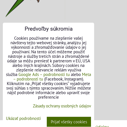
Predvoľby súkromia
KONTAKTNÉ ÚDAJE
Cookies používame na zlepšenie vašej
návštevy tejto webovej stránky, analýzu jej
O nás
výkonnosti a zhromažďovanie údajov o jej
používaní. Na tento účel môžeme použiť
nástroje a služby tretích strán a zhromaždené
Kontakt
údaje sa môžu preniesť k partnerom v EÚ, USA
alebo iných krajinách. Súbory cookies na
Požičovňa náradia
zlepšenie relevancie reklám využíva
služba
Google Ads – podrobnosti tu
alebo
Meta
– podrobnosti tu
(Facebook, Instagram).
Názory našich zákazníkov
Kliknutím na „Prijať všetky cookies“ vyjadrujete
svoj súhlas s týmto spracovaním. Nižšie môžete
Mapa stránok
nájsť podrobné informácie alebo upraviť svoje
preferencie
SLEDUJTE NÁS
Zásady ochrany osobných údajov
Facebook
Ukázať podrobnosti
Prijať všetky cookies
Predvoľby súkromia
Zásady ochrany osobných údajov