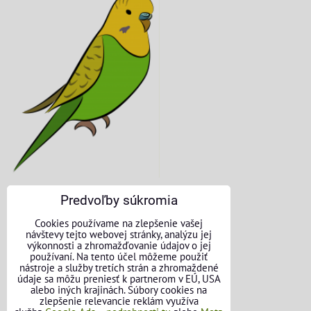
Predvoľby súkromia
KONTAKTNÉ ÚDAJE
Cookies používame na zlepšenie vašej
návštevy tejto webovej stránky, analýzu jej
O nás
výkonnosti a zhromažďovanie údajov o jej
používaní. Na tento účel môžeme použiť
nástroje a služby tretích strán a zhromaždené
Kontakt
údaje sa môžu preniesť k partnerom v EÚ, USA
alebo iných krajinách. Súbory cookies na
Požičovňa náradia
zlepšenie relevancie reklám využíva