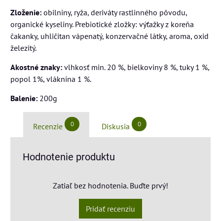
Zloženie:
obilniny, ryža, deriváty rastlinného pôvodu,
organické kyseliny. Prebiotické zložky: výťažky z koreňa
čakanky, uhličitan vápenatý, konzervačné látky, aroma, oxid
železitý.
Akostné znaky:
vlhkosť min. 20 %, bielkoviny 8 %, tuky 1 %,
popol 1%, vláknina 1 %.
Balenie:
200g
0
0
Recenzie
Diskusia
Hodnotenie produktu
Zatiaľ bez hodnotenia. Buďte prvý!
Pridať recenziu