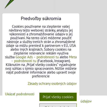
Predvoľby súkromia
KONTAKTNÉ ÚDAJE
Cookies používame na zlepšenie vašej
návštevy tejto webovej stránky, analýzu jej
O nás
výkonnosti a zhromažďovanie údajov o jej
používaní. Na tento účel môžeme použiť
nástroje a služby tretích strán a zhromaždené
Kontakt
údaje sa môžu preniesť k partnerom v EÚ, USA
alebo iných krajinách. Súbory cookies na
Požičovňa náradia
zlepšenie relevancie reklám využíva
služba
Google Ads – podrobnosti tu
alebo
Meta
– podrobnosti tu
(Facebook, Instagram).
Názory našich zákazníkov
Kliknutím na „Prijať všetky cookies“ vyjadrujete
svoj súhlas s týmto spracovaním. Nižšie môžete
Mapa stránok
nájsť podrobné informácie alebo upraviť svoje
preferencie
SLEDUJTE NÁS
Zásady ochrany osobných údajov
Facebook
Ukázať podrobnosti
Prijať všetky cookies
Predvoľby súkromia
Zásady ochrany osobných údajov