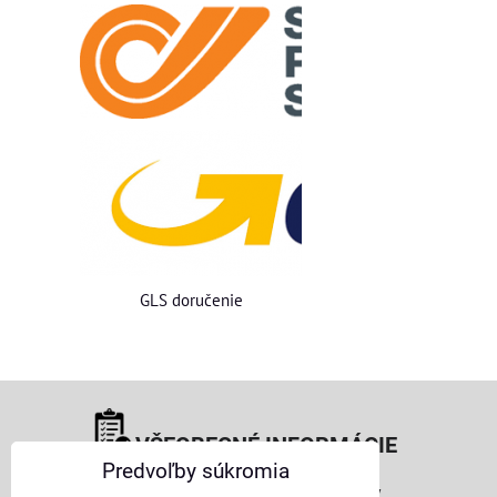
GLS doručenie
VŠEOBECNÉ INFORMÁCIE
Predvoľby súkromia
Obchodné podmienky pre osoby