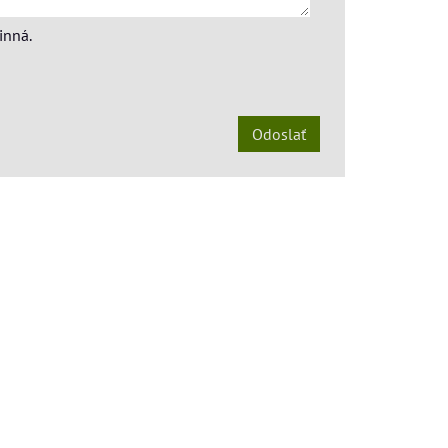
inná.
Odoslať