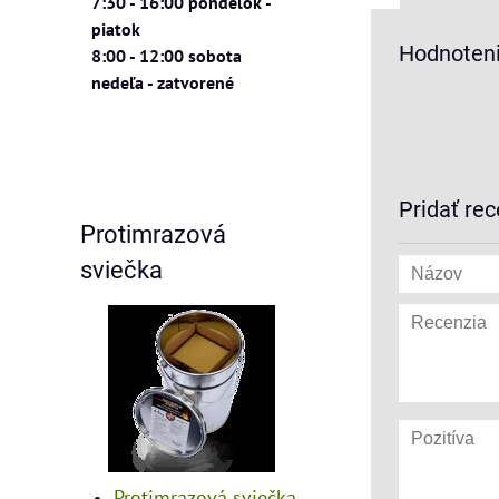
7:30 - 16:00 pondelok -
piatok
Hodnoteni
8:00 - 12:00 sobota
nedeľa - zatvorené
Pridať rec
Protimrazová
sviečka
Protimrazová sviečka