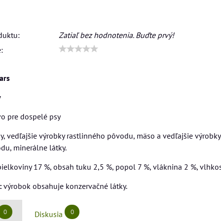
duktu:
Zatiaľ bez hodnotenia. Buďte prvý!
:
tars
y
o pre dospelé psy
y, vedľajšie výrobky rastlinného pôvodu, mäso a vedľajšie výrobk
du, minerálne látky.
ielkoviny 17 %, obsah tuku 2,5 %, popol 7 %, vláknina 2 %, vlhko
:
výrobok obsahuje konzervačné látky.
0
0
Diskusia