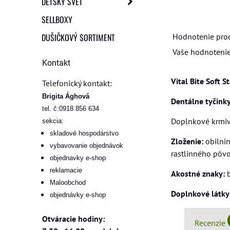
DETSKÝ SVET
SELLBOXY
DUŠIČKOVÝ SORTIMENT
Hodnotenie pro
Vaše hodnotenie
Kontakt
Vital Bite Soft S
Telefonický kontakt:
Brigita Ághová
Dentálne tyčink
tel. č:0918 856 634
Doplnkové krmiv
sekcia:
skladové hospodárstvo
Zloženie:
obilnin
vybavovanie objednávok
rastlinného pôvo
objednavky e-shop
reklamacie
Akostné znaky:
b
Maloobchod
Doplnkové látky
objednávky e-shop
Otváracie hodiny:
Recenzie