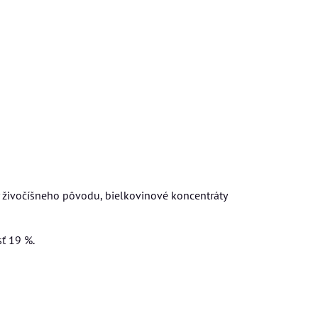
y živočíšneho pôvodu, bielkovinové koncentráty
sť 19 %.