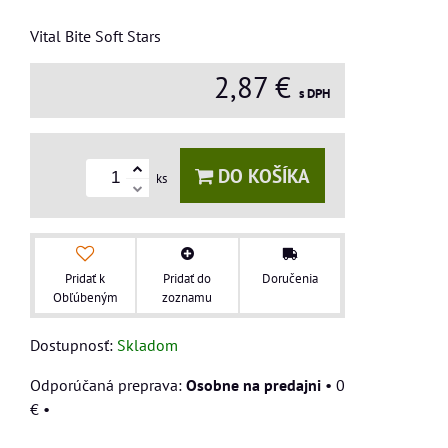
Vital Bite Soft Stars
2,87 €
s DPH
DO KOŠÍKA
ks
Pridať k
Pridať do
Doručenia
Obľúbeným
zoznamu
Dostupnosť:
Skladom
Osobne na predajni
•
0
€
•