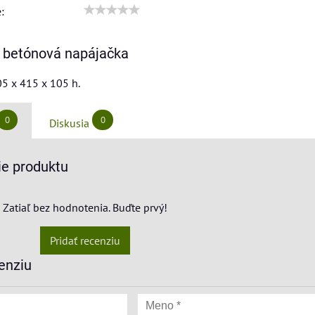
:
 betónová napájačka
5 x 415 x 105 h.
0
0
Diskusia
e produktu
Zatiaľ bez hodnotenia. Buďte prvý!
Pridať recenziu
enziu