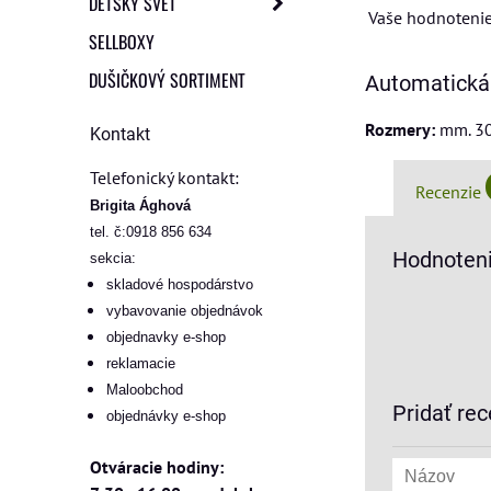
DETSKÝ SVET
Vaše hodnotenie
SELLBOXY
DUŠIČKOVÝ SORTIMENT
Automatická
Rozmery:
mm. 30
Kontakt
Telefonický kontakt:
Recenzie
Brigita Ághová
tel. č:0918 856 634
Hodnoteni
sekcia:
skladové hospodárstvo
vybavovanie objednávok
objednavky e-shop
reklamacie
Maloobchod
Pridať rec
objednávky e-shop
Otváracie hodiny: