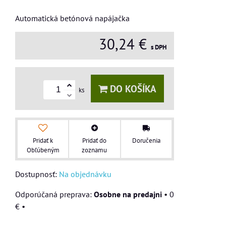
Automatická betónová napájačka
30,24 €
s DPH
DO KOŠÍKA
ks
Pridať k
Pridať do
Doručenia
Obľúbeným
zoznamu
Dostupnosť:
Na objednávku
Osobne na predajni
•
0
€
•