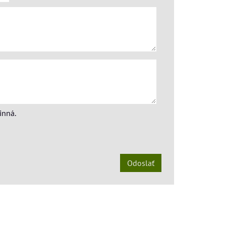
inná.
Odoslať