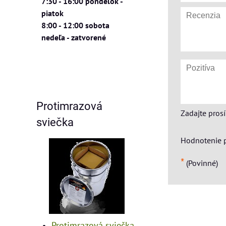
7:30 - 16:00 pondelok -
piatok
8:00 - 12:00 sobota
nedeľa - zatvorené
Protimrazová
Zadajte pros
sviečka
Hodnotenie 
*
(Povinné)
Protimrazová sviečka