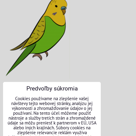
Predvoľby súkromia
KONTAKTNÉ ÚDAJE
Cookies používame na zlepšenie vašej
návštevy tejto webovej stránky, analýzu jej
O nás
výkonnosti a zhromažďovanie údajov o jej
používaní. Na tento účel môžeme použiť
nástroje a služby tretích strán a zhromaždené
Kontakt
údaje sa môžu preniesť k partnerom v EÚ, USA
alebo iných krajinách. Súbory cookies na
Požičovňa náradia
zlepšenie relevancie reklám využíva