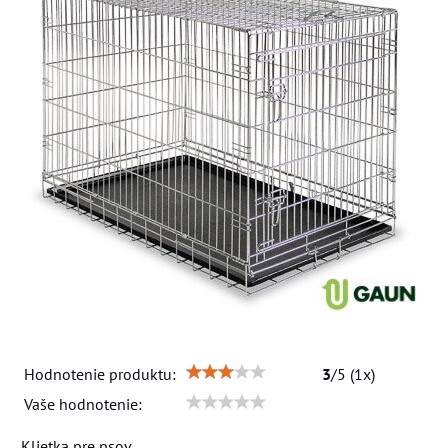
Hodnotenie produktu:
3
/
5
(
1
x)
Vaše hodnotenie:
Klietka pre psov.