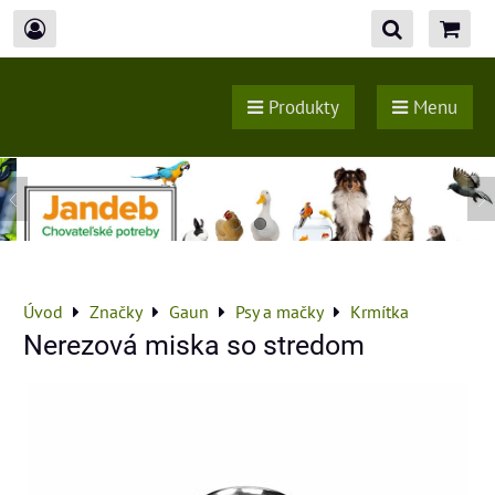
Produkty
Menu
Úvod
Značky
Gaun
Psy a mačky
Krmítka
Nerezová miska so stredom