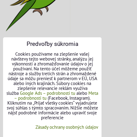
Predvoľby súkromia
KONTAKTNÉ ÚDAJE
Cookies používame na zlepšenie vašej
návštevy tejto webovej stránky, analýzu jej
O nás
výkonnosti a zhromažďovanie údajov o jej
používaní. Na tento účel môžeme použiť
nástroje a služby tretích strán a zhromaždené
Kontakt
údaje sa môžu preniesť k partnerom v EÚ, USA
alebo iných krajinách. Súbory cookies na
Požičovňa náradia
zlepšenie relevancie reklám využíva
služba
Google Ads – podrobnosti tu
alebo
Meta
– podrobnosti tu
(Facebook, Instagram).
Názory našich zákazníkov
Kliknutím na „Prijať všetky cookies“ vyjadrujete
svoj súhlas s týmto spracovaním. Nižšie môžete
Mapa stránok
nájsť podrobné informácie alebo upraviť svoje
preferencie
SLEDUJTE NÁS
Zásady ochrany osobných údajov