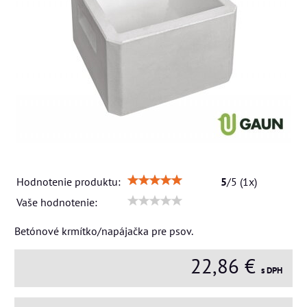
Hodnotenie produktu:
5
/
5
(
1
x)
Vaše hodnotenie:
Betónové krmítko/napájačka pre psov.
22,86 €
s DPH