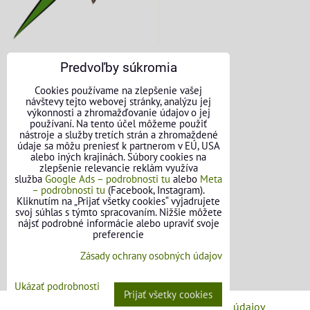
Predvoľby súkromia
KONTAKTNÉ ÚDAJE
Cookies používame na zlepšenie vašej
návštevy tejto webovej stránky, analýzu jej
O nás
výkonnosti a zhromažďovanie údajov o jej
používaní. Na tento účel môžeme použiť
nástroje a služby tretích strán a zhromaždené
Kontakt
údaje sa môžu preniesť k partnerom v EÚ, USA
alebo iných krajinách. Súbory cookies na
Požičovňa náradia
zlepšenie relevancie reklám využíva
služba
Google Ads – podrobnosti tu
alebo
Meta
– podrobnosti tu
(Facebook, Instagram).
Názory našich zákazníkov
Kliknutím na „Prijať všetky cookies“ vyjadrujete
svoj súhlas s týmto spracovaním. Nižšie môžete
Mapa stránok
nájsť podrobné informácie alebo upraviť svoje
preferencie
SLEDUJTE NÁS
Zásady ochrany osobných údajov
Facebook
Ukázať podrobnosti
Prijať všetky cookies
Predvoľby súkromia
Zásady ochrany osobných údajov