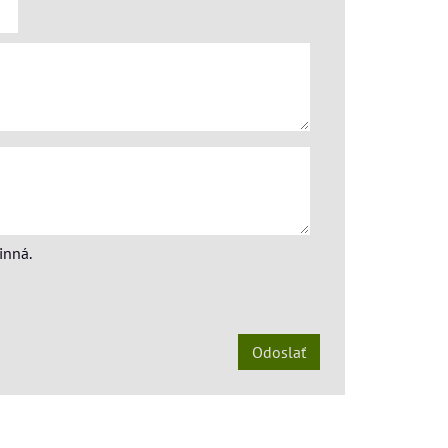
inná.
Odoslať