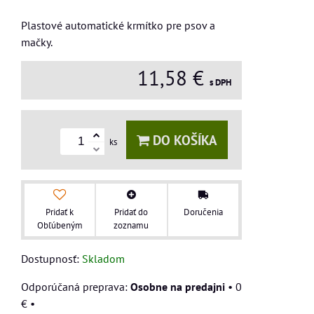
Plastové automatické krmítko pre psov a
mačky.
11,58 €
s DPH
DO KOŠÍKA
ks
Pridať k
Pridať do
Doručenia
Obľúbeným
zoznamu
Dostupnosť:
Skladom
Osobne na predajni
•
0
€
•