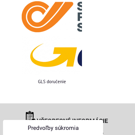
GLS doručenie
VŠEOBECNÉ INFORMÁCIE
Predvoľby súkromia
Obchodné podmienky pre osoby