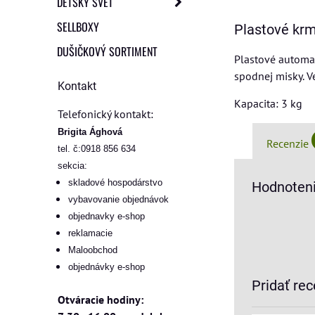
DETSKÝ SVET
SELLBOXY
Plastové krm
DUŠIČKOVÝ SORTIMENT
Plastové automat
spodnej misky. V
Kontakt
Kapacita: 3 kg
Telefonický kontakt:
Brigita Ághová
Recenzie
tel. č:0918 856 634
sekcia:
skladové hospodárstvo
Hodnoteni
vybavovanie objednávok
objednavky e-shop
reklamacie
Maloobchod
objednávky e-shop
Pridať rec
Otváracie hodiny: