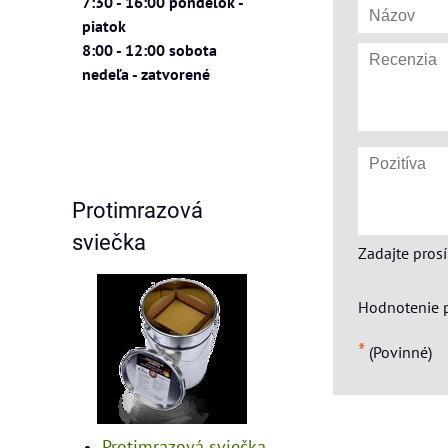
7:30 - 16:00 pondelok -
piatok
8:00 - 12:00 sobota
nedeľa - zatvorené
Protimrazová
sviečka
Zadajte pros
Hodnotenie 
*
(Povinné)
Protimrazová sviečka