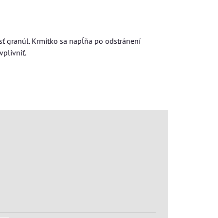
sť granúl. Krmítko sa napĺňa po odstránení
plivniť.