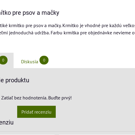
ítko pre psov a mačky
iké krmítko pre psov a mačky. Krmítko je vhodné pre každú veľko
eľmi jednoduchá udržba. Farbu krmítka pre objednávke nevieme ov
0
0
Diskusia
e produktu
Zatiaľ bez hodnotenia. Buďte prvý!
Pridať recenziu
enziu