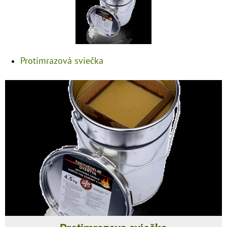
Protimrazová sviečka